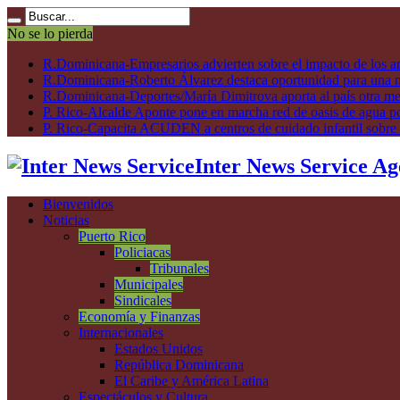
No se lo pierda
R.Dominicana-Empresarios advierten sobre el impacto de los ar
R.Dominicana-Roberto Álvarez destaca oportunidad para una n
R.Dominicana-Deportes/María Dimitrova aporta al país otra m
P. Rico-Alcalde Aponte pone en marcha red de oasis de agua p
P. Rico-Capacita ACUDEN a centros de cuidado infantil sobre inte
Inter News Service Ag
Bienvenidos
Noticias
Puerto Rico
Policiacas
Tribunales
Municipales
Sindicales
Economía y Finanzas
Internacionales
Estados Unidos
República Dominicana
El Caribe y América Latina
Espectáculos y Cultura