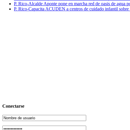
P. Rico-Alcalde Aponte pone en marcha red de oasis de agua p
P. Rico-Capacita ACUDEN a centros de cuidado infantil sobre inte
Conectarse