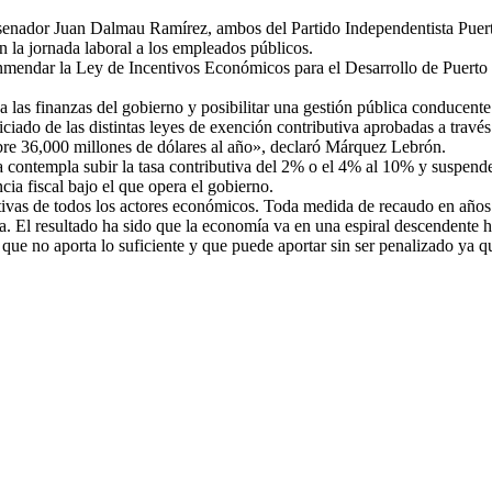
senador Juan Dalmau Ramírez, ambos del Partido Independentista Puert
n la jornada laboral a los empleados públicos.
mendar la Ley de Incentivos Económicos para el Desarrollo de Puerto Ri
a las finanzas del gobierno y posibilitar una gestión pública conducent
iado de las distintas leyes de exención contributiva aprobadas a través
obre 36,000 millones de dólares al año», declaró Márquez Lebrón.
ontempla subir la tasa contributiva del 2% o el 4% al 10% y suspender 
cia fiscal bajo el que opera el gobierno.
ivas de todos los actores económicos. Toda medida de recaudo en años 
ada. El resultado ha sido que la economía va en una espiral descendent
 que no aporta lo suficiente y que puede aportar sin ser penalizado ya