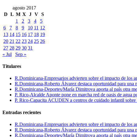
agosto 2017
D
L
M
X
J
V
S
1
2
3
4
5
6
7
8
9
10
11
12
13
14
15
16
17
18
19
20
21
22
23
24
25
26
27
28
29
30
31
« Jul
Sep »
Titulares
R.Dominicana-Empresarios advierten sobre el impacto de los ar
R.Dominicana-Roberto Álvarez destaca oportunidad para una n
R.Dominicana-Deportes/María Dimitrova aporta al país otra m
P. Rico-Alcalde Aponte pone en marcha red de oasis de agua p
P. Rico-Capacita ACUDEN a centros de cuidado infantil sobre inte
Entradas recientes
R.Dominicana-Empresarios advierten sobre el impacto de los ar
R.Dominicana-Roberto Álvarez destaca oportunidad para una n
R.Dominicana-Deportes/María Dimitrova aporta al país otra m