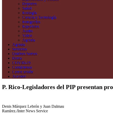
Deportes
Salud
Ecología
Ciencia y Tecnología
Fotografías
Especiales
Audio
Vídeo
Agenda
Agenda
Servicios
Quiénes Somos
Demo
COVID-19
Contáctenos
Cerrar sesión
Acceder
P. Rico-Legisladores del PIP presentan pro
Denis Márquez Lebrón y Juan Dalmau
Ramírez./Inter News Service