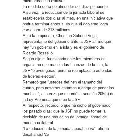
miembros de la Policía.
La medida sería de alrededor del diez por ciento.
A su vez, la reducción de la jornada laboral se
establecería dos días al mes, en una iniciativa que
podría terminar antes si es que el gobierno logra
ese ahorro de 218 millones.
Ante la propuesta, Christian Sobrino Vega,
representante del gobierno ante la JSF afirmó que
hay “un gobierno en la isla y es el gobierno de
Ricardo Rosselló.
Según dijo el funcionario ante los miembros del
organismo que maneja las finanzas de la Isla, la
JSF “provee guías, pero no reemplaza la autoridad
de líderes electos”.
Remarcó que “ustedes definen el tamaño del
cuarto, pero nosotros estamos a cargo de poner los
muebles”, a la vez que recordó la sección 205(a) de
la Ley Promesa que creó la JSF.
Al respecto, recordó lo que ha dicho el gobernador
los pasado días: que la JSF no puede tomar la
decisión de una reducción de jornada laboral de
manera unilateral.
“La reducción de la jornada laboral no va”, afirmó
desafiante.INS