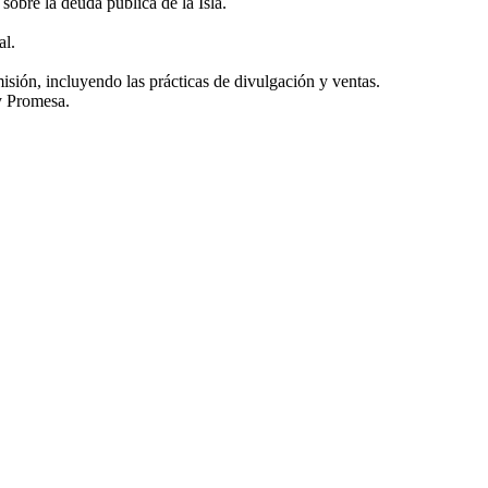
obre la deuda pública de la Isla.
al.
misión, incluyendo las prácticas de divulgación y ventas.
y Promesa.