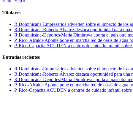
« Jul
Sep »
Titulares
R.Dominicana-Empresarios advierten sobre el impacto de los ar
R.Dominicana-Roberto Álvarez destaca oportunidad para una n
R.Dominicana-Deportes/María Dimitrova aporta al país otra m
P. Rico-Alcalde Aponte pone en marcha red de oasis de agua p
P. Rico-Capacita ACUDEN a centros de cuidado infantil sobre inte
Entradas recientes
R.Dominicana-Empresarios advierten sobre el impacto de los ar
R.Dominicana-Roberto Álvarez destaca oportunidad para una n
R.Dominicana-Deportes/María Dimitrova aporta al país otra m
P. Rico-Alcalde Aponte pone en marcha red de oasis de agua p
P. Rico-Capacita ACUDEN a centros de cuidado infantil sobre inte