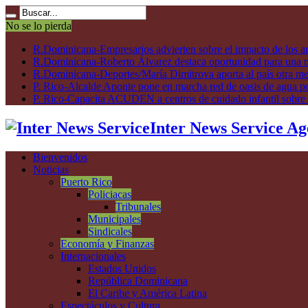
No se lo pierda
R.Dominicana-Empresarios advierten sobre el impacto de los ar
R.Dominicana-Roberto Álvarez destaca oportunidad para una n
R.Dominicana-Deportes/María Dimitrova aporta al país otra m
P. Rico-Alcalde Aponte pone en marcha red de oasis de agua p
P. Rico-Capacita ACUDEN a centros de cuidado infantil sobre inte
Inter News Service Ag
Bienvenidos
Noticias
Puerto Rico
Policiacas
Tribunales
Municipales
Sindicales
Economía y Finanzas
Internacionales
Estados Unidos
República Dominicana
El Caribe y América Latina
Espectáculos y Cultura