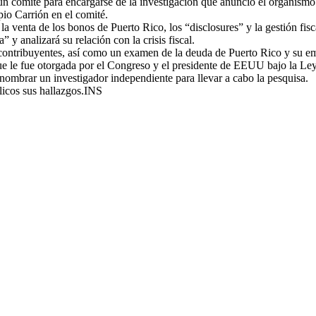
 comité para encargarse de la investigación que anunció el organismo s
io Carrión en el comité.
a venta de los bonos de Puerto Rico, los “disclosures” y la gestión fisc
 y analizará su relación con la crisis fiscal.
sus contribuyentes, así como un examen de la deuda de Puerto Rico y su e
que le fue otorgada por el Congreso y el presidente de EEUU bajo la Le
nombrar un investigador independiente para llevar a cabo la pesquisa.
licos sus hallazgos.INS