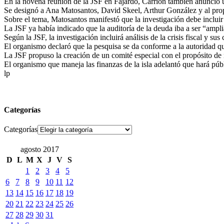
En la novena reunión de la JSF en Fajardo, Carrión también anunció un
Se designó a Ana Matosantos, David Skeel, Arthur González y al prop
Sobre el tema, Matosantos manifestó que la investigación debe incluir l
La JSF ya había indicado que la auditoría de la deuda iba a ser “amplia”
Según la JSF, la investigación incluirá análisis de la crisis fiscal y 
El organismo declaró que la pesquisa se da conforme a la autoridad 
La JSF propuso la creación de un comité especial con el propósito de 
El organismo que maneja las finanzas de la isla adelantó que hará púb
lp
Categorías
Categorías
agosto 2017
D
L
M
X
J
V
S
1
2
3
4
5
6
7
8
9
10
11
12
13
14
15
16
17
18
19
20
21
22
23
24
25
26
27
28
29
30
31