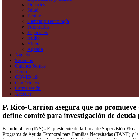
Deportes
Salud
Ecología
Ciencia y Tecnología
Fotografías
Especiales
Audio
Vídeo
Agenda
Agenda
Servicios
Quiénes Somos
Demo
COVID-19
Contáctenos
Cerrar sesión
Acceder
P. Rico-Carrión asegura que no promueve e
define comité para investigación de deuda 
Fajardo, 4 ago (INS).- El presidente de la Junta de Supervisión Fisc
Programa de Ayuda Temporal para Familias Necesitadas (TANF) y la