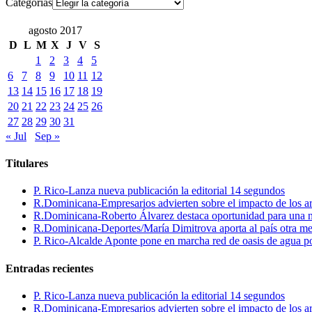
Categorías
agosto 2017
D
L
M
X
J
V
S
1
2
3
4
5
6
7
8
9
10
11
12
13
14
15
16
17
18
19
20
21
22
23
24
25
26
27
28
29
30
31
« Jul
Sep »
Titulares
P. Rico-Lanza nueva publicación la editorial 14 segundos
R.Dominicana-Empresarios advierten sobre el impacto de los ar
R.Dominicana-Roberto Álvarez destaca oportunidad para una n
R.Dominicana-Deportes/María Dimitrova aporta al país otra m
P. Rico-Alcalde Aponte pone en marcha red de oasis de agua p
Entradas recientes
P. Rico-Lanza nueva publicación la editorial 14 segundos
R.Dominicana-Empresarios advierten sobre el impacto de los ar