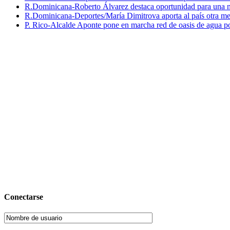
R.Dominicana-Roberto Álvarez destaca oportunidad para una n
R.Dominicana-Deportes/María Dimitrova aporta al país otra m
P. Rico-Alcalde Aponte pone en marcha red de oasis de agua p
Conectarse