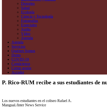
Deportes
Salud
Ecología
Ciencia y Tecnología
Fotografías
Especiales
Audio
Vídeo
Agenda
Agenda
Servicios
Quiénes Somos
Demo
COVID-19
Contáctenos
Cerrar sesión
Acceder
P. Rico-RUM recibe a sus estudiantes de n
Los nuevos estudiantes en el coliseo Rafael A.
Mangual./Inter News Service