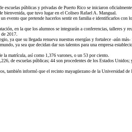
 escuelas públicas y privadas de Puerto Rico se iniciaron oficialment
de bienvenida, que tuvo lugar en el Coliseo Rafael A. Mangual.
e un evento que pretende hacerlos sentir en familia e identificarlos con
ación, en la que los alumnos se integrarán a conferencias, talleres y
 de 2017.
io, ya que su llegada renueva nuestras energías y fortalece -aún más- 
 mundo, ya sea que decidan dar sus talentos para una empresa establecid
e la matrícula, así como 1,376 varones, o un 53 por ciento.
1,226, de escuelas públicas; 44 son procedentes de los Estados Unidos;
s, también informó que el recinto mayagüezano de la Universidad de Pu