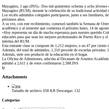
Mayagüez, 1 ago (INS).- Dos mil quinientos ochenta y ocho jóvenes de
Mayagüez (RUM), durante la celebración de su tradicional actividad 
Los recién admitidos colegiales participaron, junto a sus familiares, d
próximos años.
A su vez, con este recibimiento, comenzó también la Semana de Orient
académico y al semestre que comienza el próximo lunes, 14 de agosto
«Hoy representa un día de mucha esperanza para nuestro querido Coleg
educarles para que sean los mejores profesionales de Puerto Rico y el
interina del RUM.
Esta entrante clase se compone de 1,212 mujeres, o un 47 por ciento d
Además, del total de admitidos, 1,310 procede de escuelas privadas; 
Además, siete son producto de la educación en el hogar.
La Oficina de Admisiones, adscrita al Decanato de Asuntos Académico
admitió a 2,611 y de estos confirmaron 2,588.INS
lp
Attachments
Tamaño de archivo:
658 KB
Descargas:
132
Categorías