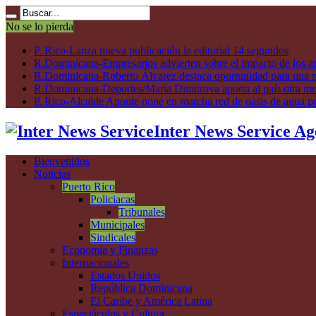
No se lo pierda
P. Rico-Lanza nueva publicación la editorial 14 segundos
R.Dominicana-Empresarios advierten sobre el impacto de los ar
R.Dominicana-Roberto Álvarez destaca oportunidad para una n
R.Dominicana-Deportes/María Dimitrova aporta al país otra m
P. Rico-Alcalde Aponte pone en marcha red de oasis de agua p
Inter News Service Ag
Bienvenidos
Noticias
Puerto Rico
Policiacas
Tribunales
Municipales
Sindicales
Economía y Finanzas
Internacionales
Estados Unidos
República Dominicana
El Caribe y América Latina
Espectáculos y Cultura