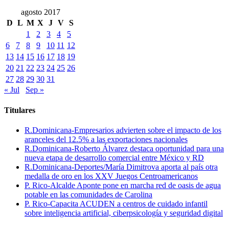
agosto 2017
D
L
M
X
J
V
S
1
2
3
4
5
6
7
8
9
10
11
12
13
14
15
16
17
18
19
20
21
22
23
24
25
26
27
28
29
30
31
« Jul
Sep »
Titulares
R.Dominicana-Empresarios advierten sobre el impacto de los
aranceles del 12.5% a las exportaciones nacionales
R.Dominicana-Roberto Álvarez destaca oportunidad para una
nueva etapa de desarrollo comercial entre México y RD
R.Dominicana-Deportes/María Dimitrova aporta al país otra
medalla de oro en los XXV Juegos Centroamericanos
P. Rico-Alcalde Aponte pone en marcha red de oasis de agua
potable en las comunidades de Carolina
P. Rico-Capacita ACUDEN a centros de cuidado infantil
sobre inteligencia artificial, ciberpsicología y seguridad digital