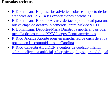
Entradas recientes
R.Dominicana-Empresarios advierten sobre el impacto de los
aranceles del 12.5% a las exportaciones nacionales
R.Dominicana-Roberto Álvarez destaca oportunidad para una
nueva etapa de desarrollo comercial entre México y RD
R.Dominicana-Deportes/María Dimitrova aporta al país otra
medalla de oro en los XXV Juegos Centroamericanos
P. Rico-Alcalde Aponte pone en marcha red de oasis de agua
potable en las comunidades de Carolina
P. Rico-Capacita ACUDEN a centros de cuidado infantil
sobre inteligencia artificial, ciberpsicología y seguridad digital