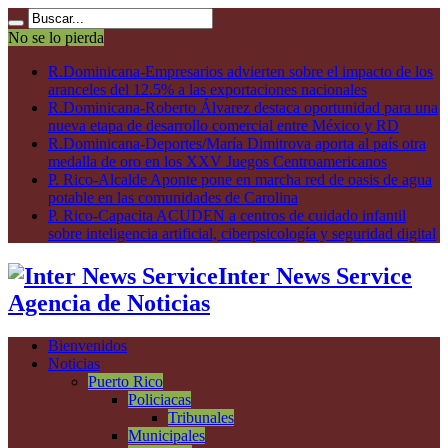
No se lo pierda
R.Dominicana-Empresarios advierten sobre el impacto de los
aranceles del 12.5% a las exportaciones nacionales
R.Dominicana-Roberto Álvarez destaca oportunidad para una
nueva etapa de desarrollo comercial entre México y RD
R.Dominicana-Deportes/María Dimitrova aporta al país otra
medalla de oro en los XXV Juegos Centroamericanos
P. Rico-Alcalde Aponte pone en marcha red de oasis de agua
potable en las comunidades de Carolina
P. Rico-Capacita ACUDEN a centros de cuidado infantil
sobre inteligencia artificial, ciberpsicología y seguridad digital
Inter News Service
Agencia de Noticias
Bienvenidos
Noticias
Puerto Rico
Policiacas
Tribunales
Municipales