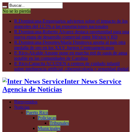
No se lo pierda
R.Dominicana-Empresarios advierten sobre el impacto de los
aranceles del 12.5% a las exportaciones nacionales
R.Dominicana-Roberto Álvarez destaca oportunidad para una
nueva etapa de desarrollo comercial entre México y RD
R.Dominicana-Deportes/María Dimitrova aporta al país otra
medalla de oro en los XXV Juegos Centroamericanos
P. Rico-Alcalde Aponte pone en marcha red de oasis de agua
potable en las comunidades de Carolina
P. Rico-Capacita ACUDEN a centros de cuidado infantil
sobre inteligencia artificial, ciberpsicología y seguridad digital
Inter News Service
Agencia de Noticias
Bienvenidos
Noticias
Puerto Rico
Policiacas
Tribunales
Municipales