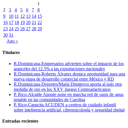
1
2
3
4
5
6
7
8
9
10
11
12
13
14
15
16
17
18
19
20
21
22
23
24
25
26
27
28
29
30
31
Ago »
Titulares
R.Dominicana-Empresarios advierten sobre el impacto de los
aranceles del 12.5% a las exportaciones nacionales
R.Dominicana-Roberto Álvarez destaca oportunidad para una
nueva etapa de desarrollo comercial entre México y RD
R.Dominicana-Deportes/María Dimitrova aporta al país otra
medalla de oro en los XXV Juegos Centroamericanos
P. Rico-Alcalde Aponte pone en marcha red de oasis de agua
potable en las comunidades de Carolina
P. Rico-Capacita ACUDEN a centros de cuidado infantil
sobre inteligencia artificial, ciberpsicología y seguridad digital
Entradas recientes