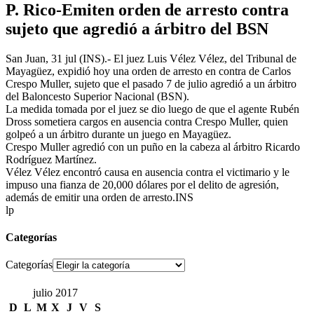
P. Rico-Emiten orden de arresto contra
sujeto que agredió a árbitro del BSN
San Juan, 31 jul (INS).- El juez Luis Vélez Vélez, del Tribunal de
Mayagüez, expidió hoy una orden de arresto en contra de Carlos
Crespo Muller, sujeto que el pasado 7 de julio agredió a un árbitro
del Baloncesto Superior Nacional (BSN).
La medida tomada por el juez se dio luego de que el agente Rubén
Dross sometiera cargos en ausencia contra Crespo Muller, quien
golpeó a un árbitro durante un juego en Mayagüez.
Crespo Muller agredió con un puño en la cabeza al árbitro Ricardo
Rodríguez Martínez.
Vélez Vélez encontró causa en ausencia contra el victimario y le
impuso una fianza de 20,000 dólares por el delito de agresión,
además de emitir una orden de arresto.INS
lp
Categorías
Categorías
julio 2017
D
L
M
X
J
V
S