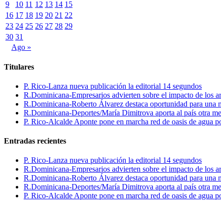
9
10
11
12
13
14
15
16
17
18
19
20
21
22
23
24
25
26
27
28
29
30
31
Ago »
Titulares
P. Rico-Lanza nueva publicación la editorial 14 segundos
R.Dominicana-Empresarios advierten sobre el impacto de los ar
R.Dominicana-Roberto Álvarez destaca oportunidad para una n
R.Dominicana-Deportes/María Dimitrova aporta al país otra m
P. Rico-Alcalde Aponte pone en marcha red de oasis de agua p
Entradas recientes
P. Rico-Lanza nueva publicación la editorial 14 segundos
R.Dominicana-Empresarios advierten sobre el impacto de los ar
R.Dominicana-Roberto Álvarez destaca oportunidad para una n
R.Dominicana-Deportes/María Dimitrova aporta al país otra m
P. Rico-Alcalde Aponte pone en marcha red de oasis de agua p