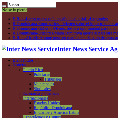
No se lo pierda
P. Rico-Lanza nueva publicación la editorial 14 segundos
R.Dominicana-Empresarios advierten sobre el impacto de los ar
R.Dominicana-Roberto Álvarez destaca oportunidad para una n
R.Dominicana-Deportes/María Dimitrova aporta al país otra m
P. Rico-Alcalde Aponte pone en marcha red de oasis de agua p
Inter News Service Ag
Bienvenidos
Noticias
Puerto Rico
Policiacas
Tribunales
Municipales
Sindicales
Economía y Finanzas
Internacionales
Estados Unidos
República Dominicana
El Caribe y América Latina
Espectáculos y Cultura