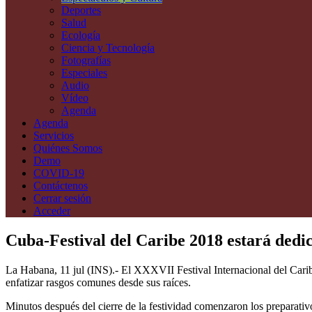
Deportes
Salud
Ecología
Ciencia y Tecnología
Fotografías
Especiales
Audio
Vídeo
Agenda
Agenda
Servicios
Quiénes Somos
Demo
COVID-19
Contáctenos
Cerrar sesión
Acceder
Cuba-Festival del Caribe 2018 estará dedi
La Habana, 11 jul (INS).- El XXXVII Festival Internacional del Caribe
enfatizar rasgos comunes desde sus raíces.
Minutos después del cierre de la festividad comenzaron los preparativos