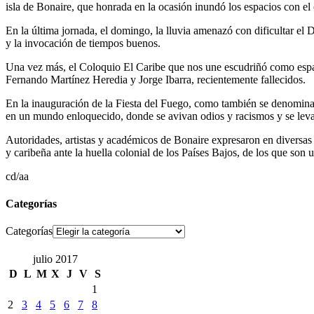
isla de Bonaire, que honrada en la ocasión inundó los espacios con el c
En la última jornada, el domingo, la lluvia amenazó con dificultar el
y la invocación de tiempos buenos.
Una vez más, el Coloquio El Caribe que nos une escudriñó como espacio 
Fernando Martínez Heredia y Jorge Ibarra, recientemente fallecidos.
En la inauguración de la Fiesta del Fuego, como también se denomina 
en un mundo enloquecido, donde se avivan odios y racismos y se lev
Autoridades, artistas y académicos de Bonaire expresaron en diversas o
y caribeña ante la huella colonial de los Países Bajos, de los que son
cd/aa
Categorías
Categorías
julio 2017
D
L
M
X
J
V
S
1
2
3
4
5
6
7
8