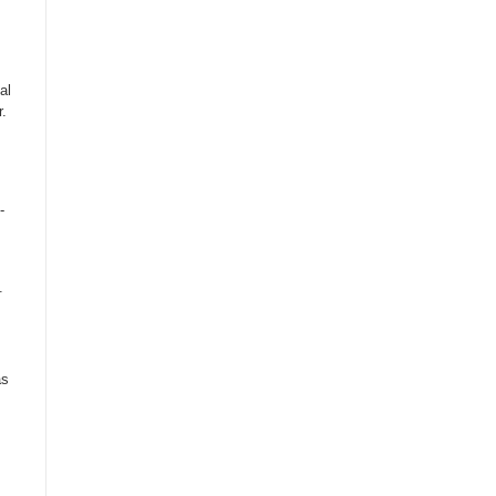
al
r.
-
.
as