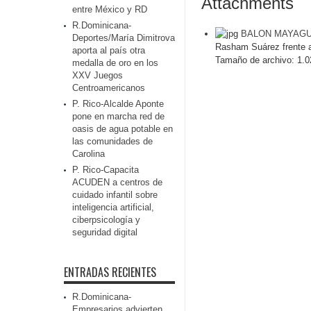
Attachments
entre México y RD
R.Dominicana-
BALON MAYAGU
Deportes/María Dimitrova
Rasham Suárez frente a
aporta al país otra
Tamaño de archivo:
1.0
medalla de oro en los
XXV Juegos
Centroamericanos
P. Rico-Alcalde Aponte
pone en marcha red de
oasis de agua potable en
las comunidades de
Carolina
P. Rico-Capacita
ACUDEN a centros de
cuidado infantil sobre
inteligencia artificial,
ciberpsicología y
seguridad digital
ENTRADAS RECIENTES
R.Dominicana-
Empresarios advierten