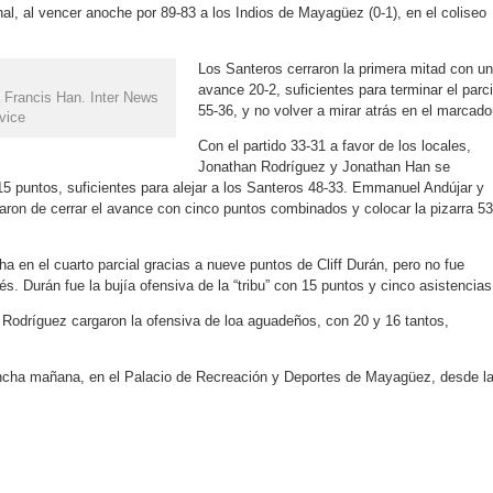
al, al vencer anoche por 89-83 a los Indios de Mayagüez (0-1), en el coliseo
Los Santeros cerraron la primera mitad con un
avance 20-2, suficientes para terminar el parci
 Francis Han. Inter News
55-36, y no volver a mirar atrás en el marcado
vice
Con el partido 33-31 a favor de los locales,
Jonathan Rodríguez y Jonathan Han se
5 puntos, suficientes para alejar a los Santeros 48-33. Emmanuel Andújar y
ron de cerrar el avance con cinco puntos combinados y colocar la pizarra 53
a en el cuarto parcial gracias a nueve puntos de Cliff Durán, pero no fue
vés. Durán fue la bujía ofensiva de la “tribu” con 15 puntos y cinco asistencias
n Rodríguez cargaron la ofensiva de loa aguadeños, con 20 y 16 tantos,
ncha mañana, en el Palacio de Recreación y Deportes de Mayagüez, desde l