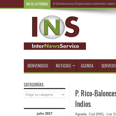
NO SE LO PIERDA
R.Dominicana-
BIENVENIDOS
NOTICIAS
AGENDA
SERVICIO
CATEGORÍAS
P. Rico-Balonce
Categorías
Indios
julio 2017
Aguada, 3 jul (INS).- Los S