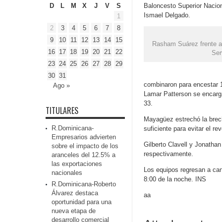
D
L
M
X
J
V
S
Baloncesto Superior Nacion
Ismael Delgado.
1
2
3
4
5
6
7
8
9
10
11
12
13
14
15
Rasham Suárez frente a
16
17
18
19
20
21
22
Ser
23
24
25
26
27
28
29
30
31
combinaron para encestar 1
Ago »
Lamar Patterson se encarga
33.
TITULARES
Mayagüez estrechó la brech
R.Dominicana-
suficiente para evitar el re
Empresarios advierten
Gilberto Clavell y Jonatha
sobre el impacto de los
respectivamente.
aranceles del 12.5% a
las exportaciones
Los equipos regresan a ca
nacionales
8:00 de la noche. INS
R.Dominicana-Roberto
Álvarez destaca
aa
oportunidad para una
nueva etapa de
desarrollo comercial