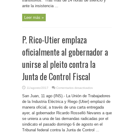
transitorios. “Tras más de 24 horas de silencio y
ante la insistencia ...
Leer más »
P. Rico-Utier emplaza
oficialmente al gobernador a
unirse al pleito contra la
Junta de Control Fiscal
en
11/agosto/2017
Comentarios desactivados
P.
Rico-
San Juan, 11 ago (INS).- La Unión de Trabajadores
Utier
emplaza
de la Industria Eléctrica y Riego (Utier) emplazó de
oficialmente
manera oficial, a través de una carta entregada
al
gobernador
ayer, al gobernador Ricardo Rosselló Nevares a que
a
unirse
se uniera a una de las demandas radicadas por el
al
sindicato el pasado domingo 6 de agosto en el
pleito
contra
Tribunal federal contra la Junta de Control ...
la
Junta