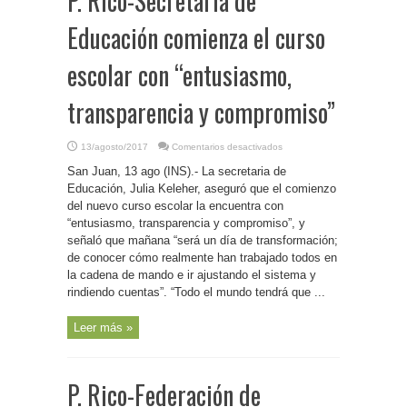
P. Rico-Secretaria de
Educación comienza el curso
escolar con “entusiasmo,
transparencia y compromiso”
en
13/agosto/2017
Comentarios desactivados
P.
Rico-
San Juan, 13 ago (INS).- La secretaria de
Secretaria
de
Educación, Julia Keleher, aseguró que el comienzo
Educación
del nuevo curso escolar la encuentra con
comienza
el
“entusiasmo, transparencia y compromiso”, y
curso
escolar
señaló que mañana “será un día de transformación;
con
de conocer cómo realmente han trabajado todos en
“entusiasmo,
transparencia
la cadena de mando e ir ajustando el sistema y
y
compromiso”
rindiendo cuentas”. “Todo el mundo tendrá que ...
Leer más »
P. Rico-Federación de