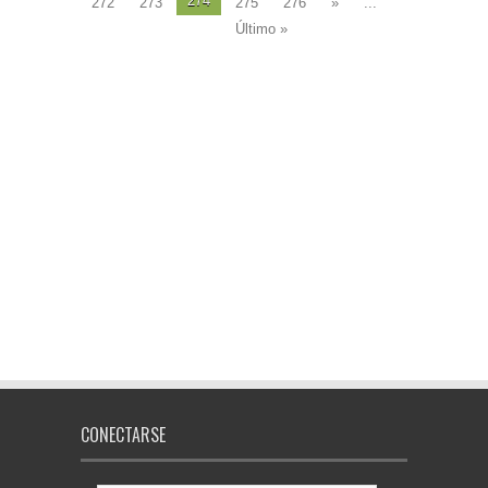
274
272
273
275
276
»
...
Último »
CONECTARSE