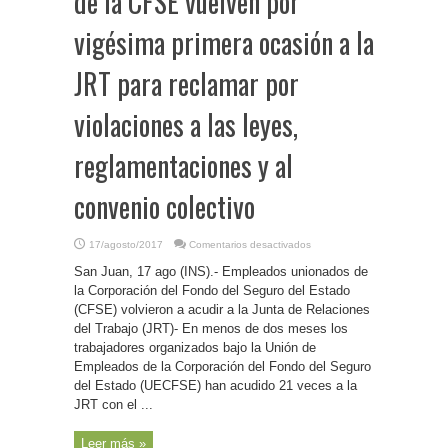
de la CFSE vuelven por
vigésima primera ocasión a la
JRT para reclamar por
violaciones a las leyes,
reglamentaciones y al
convenio colectivo
en
17/agosto/2017
Comentarios desactivados
P.
Rico-
San Juan, 17 ago (INS).- Empleados unionados de
Empleados
unionados
la Corporación del Fondo del Seguro del Estado
de
(CFSE) volvieron a acudir a la Junta de Relaciones
la
CFSE
del Trabajo (JRT)- En menos de dos meses los
vuelven
por
trabajadores organizados bajo la Unión de
vigésima
Empleados de la Corporación del Fondo del Seguro
primera
ocasión
del Estado (UECFSE) han acudido 21 veces a la
a
la
JRT con el ...
JRT
para
reclamar
Leer más »
por