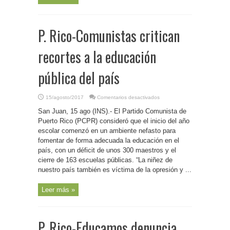
violaciones
a
las
leyes,
reglamentaciones
P. Rico-Comunistas critican
y
al
convenio
colectivo
recortes a la educación
pública del país
en
15/agosto/2017
Comentarios desactivados
P.
Rico-
San Juan, 15 ago (INS).- El Partido Comunista de
Comunistas
critican
Puerto Rico (PCPR) consideró que el inicio del año
recortes
escolar comenzó en un ambiente nefasto para
a
la
fomentar de forma adecuada la educación en el
educación
pública
país, con un déficit de unos 300 maestros y el
del
cierre de 163 escuelas públicas. “La niñez de
país
nuestro país también es víctima de la opresión y ...
Leer más »
P. Rico-Educamos denuncia