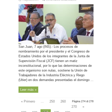
P.
Rico-
Reclama
Utier
nulidad
de
decisiones
de
la
JCF
por
inconstitucionales
en
demanda
en
el
San Juan, 7 ago (INS).- Los procesos de
tribunal
federal
nombramiento por el presidente y el Congreso de
(ampliación)
Estados Unidos de los integrantes de la Junta de
Supervisión Fiscal (JCF) tienen un matiz
inconstitucional, por lo que las determinaciones de
este organismo son nulas, sostiene la Unión de
Trabajadores de la Industria Eléctrica y Riego
(Utier) en dos demandas presentadas el domingo ...
Leer más »
« Primero
...
250
260
Página 274 di 278
270
«