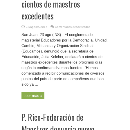
cientos de maestros
excedentes
en
23/agosto/2017
Comentarios desactivados
P.
Rico-
San Juan, 23 ago (INS).- El conglomerado
Educamos
denuncia
magisterial Educadores por la Democracia, Unidad,
que
Cambio, Militancia y Organización Sindical
Educación
declarará
(Educamos), denunció que la secretaria de
a
cientos
Educación, Julia Keleher, declarará a cientos de
de
maestros excedentes durante los próximos días,
maestros
excedentes
según lo confirman diversas fuentes. “Hemos
comenzado a recibir comunicaciones de diversos
puntos del país de parte de compañeros que han
sido ya ...
Leer más »
P. Rico-Federación de
Maestros denuncia nuevo