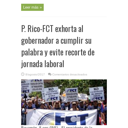
de
Control
Leer más »
Fiscal
P. Rico-FCT exhorta al
gobernador a cumplir su
palabra y evite recorte de
jornada laboral
en
8/agosto/2017
Comentarios desactivados
P.
Rico-
FCT
exhorta
al
gobernador
a
cumplir
su
palabra
y
evite
recorte
de
jornada
laboral
Bayamón, 8 ago (INS).- El presidente de la