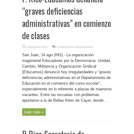
“graves deficiencias
administrativas” en comienzo
de clases
en
14/agosto/2017
Comentarios desactivados
P.
Rico-
San Juan, 14 ago (INS).- La organización
Educamos
denuncia
magisterial Educadores por la Democracia, Unidad,
“graves
Cambio, Militancia y Organización Sindical
deficiencias
administrativas”
(Educamos) denunció hoy irregularidades y “graves
en
comienzo
deficiencias administrativas en el Departamento de
de
Educación en el comienzo del curso escolar”,
clases
especialmente en lo referente a plazas de maestros
vacantes. Entre las escuelas con problemas
apuntaron a la de Bellas Artes de Cayer, donde ...
Leer más »