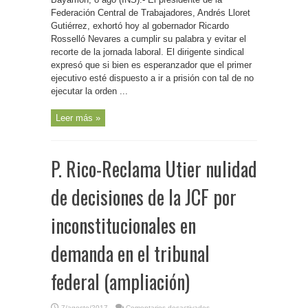
Federación Central de Trabajadores, Andrés Lloret
Gutiérrez, exhortó hoy al gobernador Ricardo
Rosselló Nevares a cumplir su palabra y evitar el
recorte de la jornada laboral. El dirigente sindical
expresó que si bien es esperanzador que el primer
ejecutivo esté dispuesto a ir a prisión con tal de no
ejecutar la orden ...
Leer más »
P. Rico-Reclama Utier nulidad
de decisiones de la JCF por
inconstitucionales en
demanda en el tribunal
federal (ampliación)
en
7/agosto/2017
Comentarios desactivados