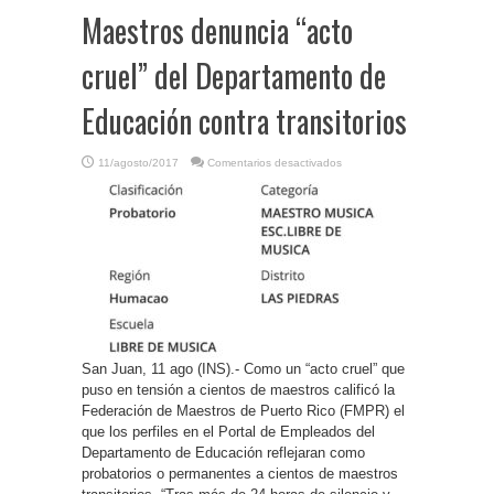
Maestros denuncia “acto
cruel” del Departamento de
Educación contra transitorios
en
11/agosto/2017
Comentarios desactivados
P.
Rico-
Federación
de
Maestros
denuncia
“acto
cruel”
del
Departamento
de
Educación
contra
transitorios
San Juan, 11 ago (INS).- Como un “acto cruel” que
puso en tensión a cientos de maestros calificó la
Federación de Maestros de Puerto Rico (FMPR) el
que los perfiles en el Portal de Empleados del
Departamento de Educación reflejaran como
probatorios o permanentes a cientos de maestros