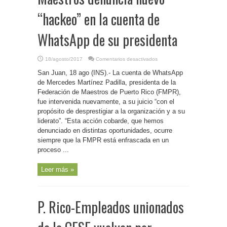
“hackeo” en la cuenta de
WhatsApp de su presidenta
en
18/agosto/2017
Comentarios desactivados
P.
Rico-
San Juan, 18 ago (INS).- La cuenta de WhatsApp
Federación
de
de Mercedes Martínez Padilla, presidenta de la
Maestros
Federación de Maestros de Puerto Rico (FMPR),
denuncia
nuevo
fue intervenida nuevamente, a su juicio “con el
“hackeo”
en
propósito de desprestigiar a la organización y a su
la
liderato”. “Esta acción cobarde, que hemos
cuenta
de
denunciado en distintas oportunidades, ocurre
WhatsApp
de
siempre que la FMPR está enfrascada en un
su
presidenta
proceso ...
Leer más »
P. Rico-Empleados unionados