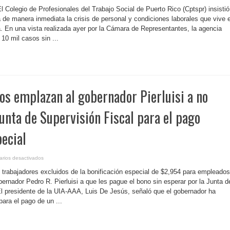
P.
Rico-
El Colegio de Profesionales del Trabajo Social de Puerto Rico (Cptspr) insistió
Trabajadores
sociales
 de manera inmediata la crisis de personal y condiciones laborales que vive e
insisten
. En una vista realizada ayer por la Cámara de Representantes, la agencia
al
gobierno
10 mil casos sin ...
que
atienda
con
inmediatez
la
crisis
de
personal
en
tos emplazan al gobernador Pierluisi a no
el
Departamento
de
la
Junta de Supervisión Fiscal para el pago
Familia
pecial
en
rios desactivados
P.
Rico-
s trabajadores excluidos de la bonificación especial de $2,954 para empleados
Sindicatos
emplazan
ernador Pedro R. Pierluisi a que les pague el bono sin esperar por la Junta d
al
El presidente de la UIA-AAA, Luis De Jesús, señaló que el gobernador ha
gobernador
Pierluisi
ara el pago de un ...
a
no
esperar
por
la