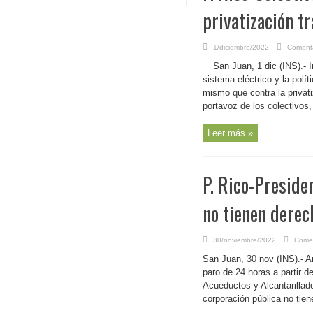
privatización t
1/diciembre/2022
Comenta
San Juan, 1 dic (INS).- 
sistema eléctrico y la polí
mismo que contra la privati
portavoz de los colectivos,
Leer más »
P. Rico-Preside
no tienen derec
30/noviembre/2022
Comen
San Juan, 30 nov (INS).- A
paro de 24 horas a partir d
Acueductos y Alcantarillad
corporación pública no tien