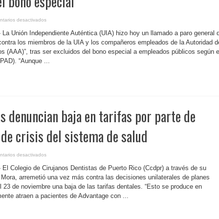
el bono especial
en
tarios desactivados
P.
Rico-
 La Unión Independiente Auténtica (UIA) hizo hoy un llamado a paro general 
Llaman
a
 contra los miembros de la UIA y los compañeros empleados de la Autoridad d
paro
os (AAA)”, tras ser excluidos del bono especial a empleados públicos según e
de
24
(PAD). “Aunque ...
horas
empleados
de
la
AAA
por
ser
excluidos
del
as denuncian baja en tarifas por parte de
bono
especial
e crisis del sistema de salud
en
tarios desactivados
P.
Rico-
 El Colegio de Cirujanos Dentistas de Puerto Rico (Ccdpr) a través de su
Dentistas
denuncian
 Mora, arremetió una vez más contra las decisiones unilaterales de planes
baja
3 de noviembre una baja de las tarifas dentales. “Esto se produce en
en
tarifas
nte atraen a pacientes de Advantage con ...
por
parte
de
MMM
en