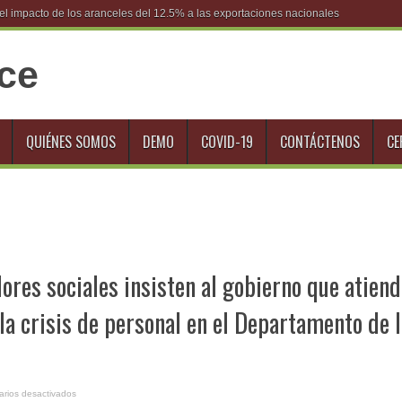
l impacto de los aranceles del 12.5% a las exportaciones nacionales
QUIÉNES SOMOS
DEMO
COVID-19
CONTÁCTENOS
CE
dores sociales insisten al gobierno que atien
la crisis de personal en el Departamento de l
en
rios desactivados