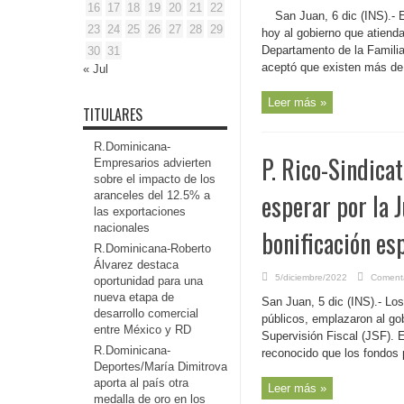
16
17
18
19
20
21
22
San Juan, 6 dic (INS).- 
23
24
25
26
27
28
29
hoy al gobierno que atienda
Departamento de la Familia
30
31
aceptó que existen más de 
« Jul
Leer más »
TITULARES
R.Dominicana-
P. Rico-Sindica
Empresarios advierten
sobre el impacto de los
esperar por la 
aranceles del 12.5% a
las exportaciones
nacionales
bonificación es
R.Dominicana-Roberto
Álvarez destaca
5/diciembre/2022
Comenta
oportunidad para una
nueva etapa de
San Juan, 5 dic (INS).- Lo
desarrollo comercial
públicos, emplazaron al gob
entre México y RD
Supervisión Fiscal (JSF). 
R.Dominicana-
reconocido que los fondos p
Deportes/María Dimitrova
aporta al país otra
Leer más »
medalla de oro en los