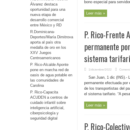
bono especial para servidor
Álvarez destaca
oportunidad para una
Leer más »
nueva etapa de
desarrollo comercial
entre México y RD
P. Rico-Frente
R.Dominicana-
Deportes/María Dimitrova
aporta al país otra
permanente por
medalla de oro en los
XXV Juegos
sistema tarifar
Centroamericanos
P. Rico-Alcalde Aponte
pone en marcha red de
1/diciembre/2022
Comenta
oasis de agua potable en
San Juan, 1 dic (INS).- 
las comunidades de
permanente efectuada por e
Carolina
de los transportistas del 
P. Rico-Capacita
el sistema tarifario. “A pes
ACUDEN a centros de
cuidado infantil sobre
Leer más »
inteligencia artificial,
ciberpsicología y
seguridad digital
P. Rico-Colecti