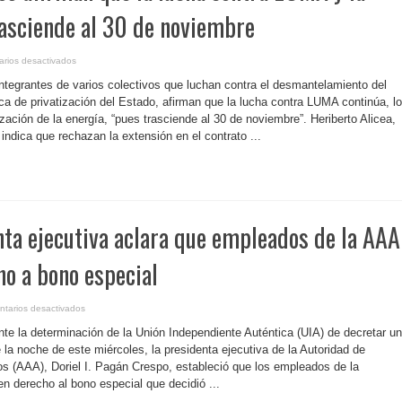
tarifario
rasciende al 30 de noviembre
en
rios desactivados
P.
Rico-
Integrantes de varios colectivos que luchan contra el desmantelamiento del
Colectivos
afirman
tica de privatización del Estado, afirman que la lucha contra LUMA continúa, lo
que
zación de la energía, “pues trasciende al 30 de noviembre”. Heriberto Alicea,
la
lucha
 indica que rechazan la extensión en el contrato ...
contra
LUMA
y
la
privatización
trasciende
al
30
de
nta ejecutiva aclara que empleados de la AAA
noviembre
ho a bono especial
en
tarios desactivados
P.
Rico-
nte la determinación de la Unión Independiente Auténtica (UIA) de decretar un
Presidenta
ejecutiva
e la noche de este miércoles, la presidenta ejecutiva de la Autoridad de
aclara
os (AAA), Doriel I. Pagán Crespo, estableció que los empleados de la
que
empleados
en derecho al bono especial que decidió ...
de
la