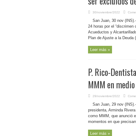
ser excluidos d
30/noviembre/2022
Comen
San Juan, 30 nov (INS).-
24 horas por el “discrimen
Acueductos y Alcantarillad
Plan de Ajuste a la Deuda 
Leer más »
P. Rico-Dentist
MMM en medio d
29/noviembre/2022
Comen
San Juan, 29 nov (INS).-
presidenta, Arminda Rivera
como MMM, que anunció el 2
momentos en que precisame
Leer más »