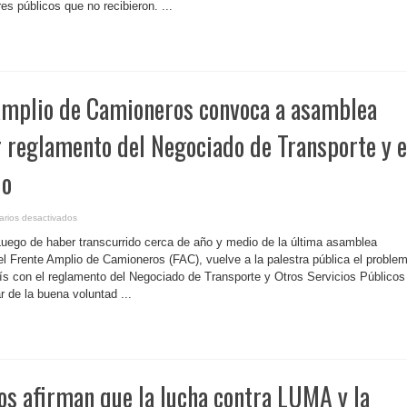
es públicos que no recibieron. ...
la
AAA
en
Cayey
 Amplio de Camioneros convoca a asamblea
 reglamento del Negociado de Transporte y e
io
en
rios desactivados
P.
Rico-
Luego de haber transcurrido cerca de año y medio de la última asamblea
Frente
Amplio
l Frente Amplio de Camioneros (FAC), vuelve a la palestra pública el proble
de
país con el reglamento del Negociado de Transporte y Otros Servicios Públicos
Camioneros
convoca
ar de la buena voluntad ...
a
asamblea
permanente
por
reglamento
del
Negociado
de
Transporte
vos afirman que la lucha contra LUMA y la
y
el
sistema