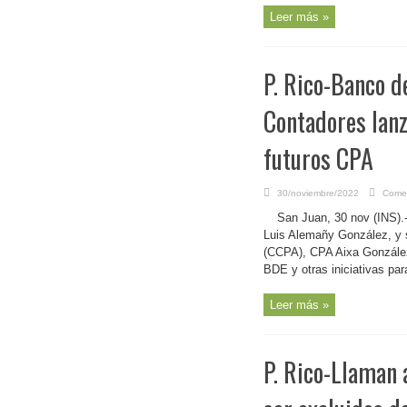
Leer más »
P. Rico-Banco d
Contadores lan
futuros CPA
30/noviembre/2022
Comen
San Juan, 30 nov (INS).
Luis Alemañy González, y 
(CCPA), CPA Aixa González
BDE y otras iniciativas pa
Leer más »
P. Rico-Llaman 