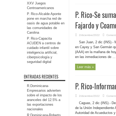
XXV Juegos
Centroamericanos
P. Rico-Se suma
P. Rico-Alcalde Aponte
pone en marcha red de
Fajardo y Coam
oasis de agua potable en
las comunidades de
Carolina
2/diciembre/2022
Comenta
P. Rico-Capacita
San Juan, 2 dic (INS).-
ACUDEN a centros de
en Cayey y San Germán que
cuidado infantil sobre
(AAA) en la mañana de hoy,
inteligencia artificial,
en las inmediaciones de ...
ciberpsicología y
seguridad digital
Leer más »
ENTRADAS RECIENTES
P. Rico-Informa
R.Dominicana-
Empresarios advierten
sobre el impacto de los
2/diciembre/2022
Comenta
aranceles del 12.5% a
Caguas, 2 dic (INS).- D
las exportaciones
de la Unión Independiente A
nacionales
Autoridad de Acueductos y A
R.Dominicana-Roberto