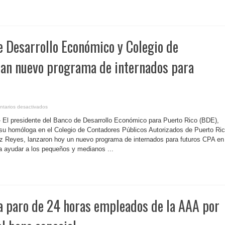
AAA
no
tienen
derecho
a
bono
especial
e Desarrollo Económico y Colegio de
zan nuevo programa de internados para
en
tarios desactivados
P.
Rico-
- El presidente del Banco de Desarrollo Económico para Puerto Rico (BDE),
Banco
de
su homóloga en el Colegio de Contadores Públicos Autorizados de Puerto Ri
Desarrollo
 Reyes, lanzaron hoy un nuevo programa de internados para futuros CPA en 
Económico
y
ra ayudar a los pequeños y medianos ...
Colegio
de
Contadores
lanzan
nuevo
programa
de
internados
para
a paro de 24 horas empleados de la AAA por
futuros
CPA