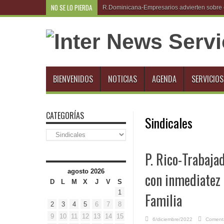
NO SE LO PIERDA
R.Dominicana-Empresarios advierten sobre e
BIENVENIDOS
NOTICIAS
AGENDA
SERVICIOS
CATEGORÍAS
Sindicales
Categorías
P. Rico-Trabaja
agosto 2026
con inmediatez 
D
L
M
X
J
V
S
1
Familia
2
3
4
5
6
7
8
9
10
11
12
13
14
15
6/diciembre/2022
Comenta