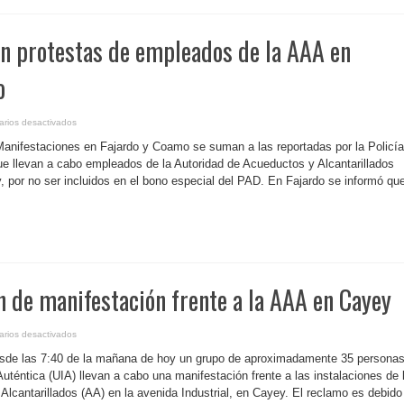
Junta
de
Supervisión
Fiscal
n protestas de empleados de la AAA en
para
el
pago
bonificación
o
especial
en
rios desactivados
P.
Rico-
 Manifestaciones en Fajardo y Coamo se suman a las reportadas por la Policía
Se
suman
 llevan a cabo empleados de la Autoridad de Acueductos y Alcantarillados
protestas
 por no ser incluidos en el bono especial del PAD. En Fajardo se informó qu
de
empleados
de
la
AAA
en
Fajardo
y
Coamo
n de manifestación frente a la AAA en Cayey
en
rios desactivados
P.
Rico-
esde las 7:40 de la mañana de hoy un grupo de aproximadamente 35 persona
Informan
de
uténtica (UIA) llevan a cabo una manifestación frente a las instalaciones de 
manifestación
lcantarillados (AA) en la avenida Industrial, en Cayey. El reclamo es debido
frente
a