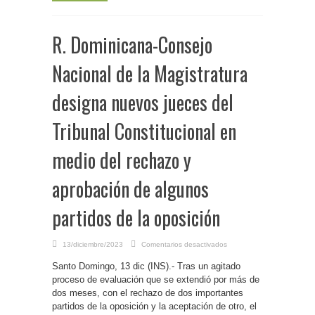
R. Dominicana-Consejo
Nacional de la Magistratura
designa nuevos jueces del
Tribunal Constitucional en
medio del rechazo y
aprobación de algunos
partidos de la oposición
en
13/diciembre/2023
Comentarios desactivados
R.
Dominicana-
Santo Domingo, 13 dic (INS).- Tras un agitado
Consejo
Nacional
proceso de evaluación que se extendió por más de
de
la
dos meses, con el rechazo de dos importantes
Magistratura
partidos de la oposición y la aceptación de otro, el
designa
nuevos