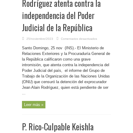
Rodríguez atenta contra la
independencia del Poder
Judicial de la República
en
25/noviembre/2023
Comentarios desactivados
R.
Dominicana-
Santo Domingo, 25 nov (INS).- El Ministerio de
Cancillería
y
Relaciones Exteriores y la Procuraduría General de
Procuraduría
General
la República calificaron como una grave
dicen
intromisión, que atenta contra la independencia del
que
informe
Poder Judicial del país, el informe del Grupo de
de
la
Trabajo de la Organización de las Naciones Unidas
ONU
sobre
(ONU) que censuró la detención del exprocurador
exprocurador
Jean Alain Rodríguez, quien está pendiente de ser
Jean
Alain
...
Rodríguez
atenta
contra
la
Leer más »
independencia
del
Poder
Judicial
de
P. Rico-Culpable Keishla
la
República