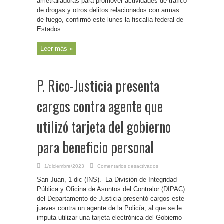
ametralladoras para promover actividades de tráfico
fentanilo
y
de drogas y otros delitos relacionados con armas
cocaína
de fuego, confirmó este lunes la fiscalía federal de
y
para
Estados ...
vender
ametralladoras
Leer más »
P. Rico-Justicia presenta
cargos contra agente que
utilizó tarjeta del gobierno
para beneficio personal
en
1/diciembre/2023
Comentarios desactivados
P.
Rico-
San Juan, 1 dic (INS).- La División de Integridad
Justicia
presenta
Pública y Oficina de Asuntos del Contralor (DIPAC)
cargos
del Departamento de Justicia presentó cargos este
contra
agente
jueves contra un agente de la Policía, al que se le
que
utilizó
imputa utilizar una tarjeta electrónica del Gobierno
tarjeta