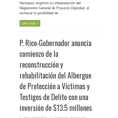
Henriquez
Henriquez esgrimió su interpretación del
al
impugnar
Reglamento General de Proyecto Dignidad, al
a
Javier
rechazar la posibilidad de ...
Jiménez
Leer más »
P. Rico-Gobernador anuncia
comienzo de la
reconstrucción y
rehabilitación del Albergue
de Protección a Víctimas y
Testigos de Delito con una
inversión de $13.5 millones
en
28/noviembre/2023
Comentarios desactivados