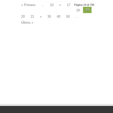
González
« Primero
...
10
«
17
Página 19 di 795
19
18
20
21
»
30
40
50
...
Último »