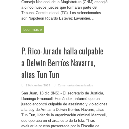
Consejo Nacional de la Magistratura (CNM) escogió
jueces
del
a cinco nuevos jueces que formarán parte del
Tribunal
Constitucional
Tribunal Constitucional (TC). Los seleccionados
en
son Napoleón Ricardo Estévez Lavandier, ...
medio
del
rechazo
y
Leer más »
aprobación
de
algunos
partidos
de
P. Rico-Jurado halla culpable
la
oposición
a Delwin Berríos Navarro,
alias Tun Tun
en
13/diciembre/2023
Comentarios desactivados
P.
Rico-
San Juan, 13 dic (INS).- El secretario de Justicia,
Jurado
halla
Domingo Emanuelli Hernández, informó que un
culpable
jurado encontró culpable de asesinato y violaciones
a
Delwin
a la Ley de Armas a Delwin Berríos Navarro, alias
Berríos
Navarro,
Tun Tun, líder de la organización criminal Martorell,
alias
que operaba en el área este de la Isla. “Tras
Tun
Tun
evaluar la prueba presentada por la Fiscalía de