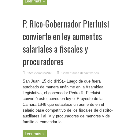
Leer más »
Pequeño
Paraíso
y
a
funcionaria
de
P. Rico-Gobernador Pierluisi
Familia
convierte en ley aumentos
salariales a fiscales y
procuradores
en
15/diciembre/2023
Comentarios desactivados
P.
Rico-
San Juan, 15 dic (INS).- Luego de que fuera
Gobernador
Pierluisi
aprobado de manera unánime en la Asamblea
convierte
Legislativa, el gobernador Pedro R. Pierluisi
en
ley
convirtió este jueves en ley el Proyecto de la
aumentos
salariales
Cámara 1848 que establece un aumento en el
a
salario base competitivo de los fiscales de distrito-
fiscales
y
auxiliares I al IV y procuradores de menores y de
procuradores
familia al enmendar la ...
Leer más »