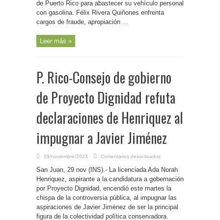
de Puerto Rico para abastecer su vehículo personal
del
gobierno
con gasolina. Félix Rivera Quiñones enfrenta
para
beneficio
cargos de fraude, apropiación ...
personal
Leer más »
P. Rico-Consejo de gobierno
de Proyecto Dignidad refuta
declaraciones de Henriquez al
impugnar a Javier Jiménez
en
29/noviembre/2023
Comentarios desactivados
P.
Rico-
San Juan, 29 nov (INS).- La licenciada Ada Norah
Consejo
de
Henriquez, aspirante a la candidatura a gobernación
gobierno
por Proyecto Dignidad, encendió este martes la
de
Proyecto
chispa de la controversia pública, al impugnar las
Dignidad
refuta
aspiraciones de Javier Jiménez de ser la principal
declaraciones
figura de la colectividad política conservadora.
de