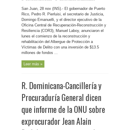
P.
Rico-
San Juan, 28 nov (INS).- El gobernador de Puerto
Gobernador
anuncia
Rico, Pedro R. Pierluisi, el secretario de Justicia,
comienzo
de
Domingo Emanuelli, y el director ejecutivo de la
la
Oficina Central de Recuperación-Reconstrucción y
reconstrucción
y
Resiliencia (COR3), Manuel Laboy, anunciaron el
rehabilitación
del
lunes el comienzo de la reconstrucción y
Albergue
de
rehabilitación del Albergue de Protección a
Protección
Víctimas de Delito con una inversión de $13.5
a
Víctimas
millones de fondos ...
y
Testigos
de
Delito
Leer más »
con
una
inversión
de
$13.5
R. Dominicana-Cancillería y
millones
Procuraduría General dicen
que informe de la ONU sobre
exprocurador Jean Alain