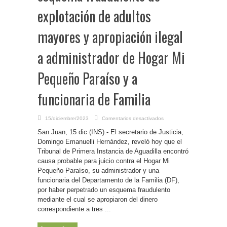
explotación de adultos
mayores y apropiación ilegal
a administrador de Hogar Mi
Pequeño Paraíso y a
funcionaria de Familia
en
15/diciembre/2023
Comentarios desactivados
P.
Rico-
San Juan, 15 dic (INS).- El secretario de Justicia,
Enjuiciarán
por
Domingo Emanuelli Hernández, reveló hoy que el
esquema
Tribunal de Primera Instancia de Aguadilla encontró
fraudulento
de
causa probable para juicio contra el Hogar Mi
explotación
de
Pequeño Paraíso, su administrador y una
adultos
funcionaria del Departamento de la Familia (DF),
mayores
y
por haber perpetrado un esquema fraudulento
apropiación
ilegal
mediante el cual se apropiaron del dinero
a
administrador
correspondiente a tres ...
de
Hogar
Mi