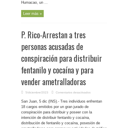
Humacao, un ...
Leer más »
P. Rico-Arrestan a tres
personas acusadas de
conspiración para distribuir
fentanilo y cocaína y para
vender ametralladoras
en
5/diciembre/2023
Comentarios desactivados
P.
Rico-
San Juan, 5 dic (INS).- Tres individuos enfrentan
Arrestan
a
18 cargos emitidos por un gran jurado de
tres
personas
conspiración para distribuir y poseer con la
acusadas
intención de distribuir fentanilo y cocaína,
de
conspiración
distribución de fentanilo y cocaína, posesión de
para
distribuir