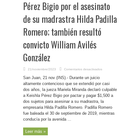
Pérez Bigio por el asesinato
de su madrastra Hilda Padilla
Romero; también resultó
convicto William Avilés
González
en
21/noviembre/2023
Comentarios desactivados
P.
Rico-
San Juan, 21 nov (INS).- Durante un juicio
Culpable
Keishla
altamente contencioso que se extendió por casi
Pérez
dos años, la jueza Mariela Miranda declaró culpable
Bigio
por
a Keishla Pérez Bigio por pactar y pagar $1,500 a
el
asesinato
dos sujetos para asesinar a su madrastra, la
de
empresaria Hilda Padilla Romero. Padilla Romero
su
madrastra
fue baleada el 30 de septiembre de 2019, mientras
Hilda
Padilla
conducía por la avenida ...
Romero;
también
resultó
Leer más »
convicto
William
Avilés