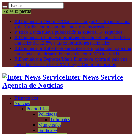
No se lo pierda
R.Dominicana-Deportes/Clausuran Juegos Centroamericanos
y del Caribe con reconocimientos y actos artísticos
P. Rico-Lanza nueva publicación la editorial 14 segundos
R.Dominicana-Empresarios advierten sobre el impacto de los
aranceles del 12.5% a las exportaciones nacionales
R.Dominicana-Roberto Álvarez destaca oportunidad para una
nueva etapa de desarrollo comercial entre México y RD
R.Dominicana-Deportes/María Dimitrova aporta al país otra
medalla de oro en los XXV Juegos Centroamericanos
Inter News Service
Agencia de Noticias
Bienvenidos
Noticias
Puerto Rico
Policiacas
Tribunales
Municipales
Sindicales