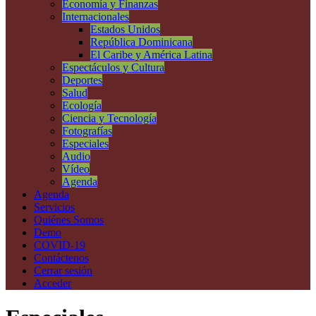
Economía y Finanzas
Internacionales
Estados Unidos
República Dominicana
El Caribe y América Latina
Espectáculos y Cultura
Deportes
Salud
Ecología
Ciencia y Tecnología
Fotografías
Especiales
Audio
Vídeo
Agenda
Agenda
Servicios
Quiénes Somos
Demo
COVID-19
Contáctenos
Cerrar sesión
Acceder