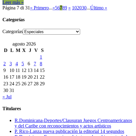
Leer más »
Página 7 di 31
« Primero
...
«
5
6
7
8
9
»
10
20
30
...
Último »
Categorías
Categorías
agosto 2026
D
L
M
X
J
V
S
1
2
3
4
5
6
7
8
9
10
11
12
13
14
15
16
17
18
19
20
21
22
23
24
25
26
27
28
29
30
31
« Jul
Titulares
R.Dominicana-Deportes/Clausuran Juegos Centroamericanos
y del Caribe con reconocimientos y actos artísticos
P. Rico-Lanza nueva publicación la editorial 14 segundos