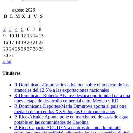
agosto 2026
D
L
M
X
J
V
S
1
2
3
4
5
6
7
8
9
10
11
12
13
14
15
16
17
18
19
20
21
22
23
24
25
26
27
28
29
30
31
« Jul
Titulares
R.Dominicana-Empresarios advierten sobre el impacto de los
aranceles del 12.5% a las exportaciones nacionales
R.Dominicana-Roberto Álvarez destaca oportunidad para una
nueva etapa de desarrollo comercial entre México y RD
R.Dominicana-Deportes/María Dimitrova aporta al país otra
medalla de oro en los XXV Juegos Centroamericanos
P. Rico-Alcalde Aponte pone en marcha red de oasis de agua
potable en las comunidades de Carolina
P. Rico-Capacita ACUDEN a centros de cuidado infantil
sobre inteligencia artificial, ciberpsicología y seguridad digital