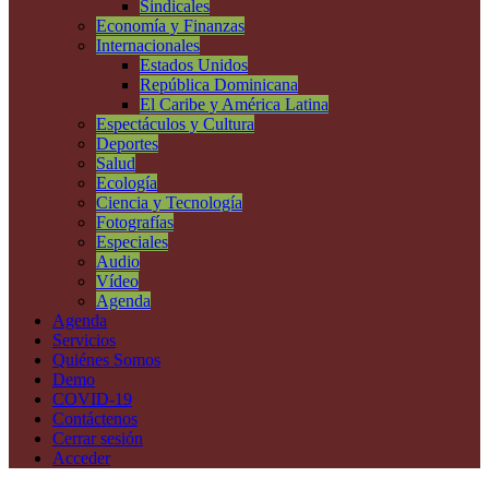
Sindicales
Economía y Finanzas
Internacionales
Estados Unidos
República Dominicana
El Caribe y América Latina
Espectáculos y Cultura
Deportes
Salud
Ecología
Ciencia y Tecnología
Fotografías
Especiales
Audio
Vídeo
Agenda
Agenda
Servicios
Quiénes Somos
Demo
COVID-19
Contáctenos
Cerrar sesión
Acceder