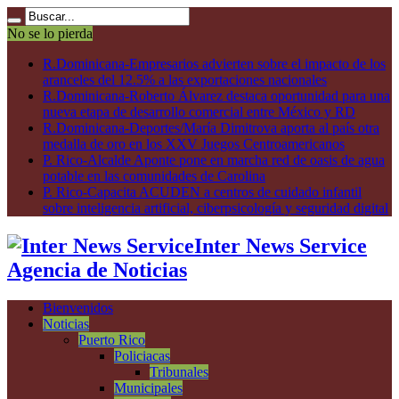
No se lo pierda
R.Dominicana-Empresarios advierten sobre el impacto de los
aranceles del 12.5% a las exportaciones nacionales
R.Dominicana-Roberto Álvarez destaca oportunidad para una
nueva etapa de desarrollo comercial entre México y RD
R.Dominicana-Deportes/María Dimitrova aporta al país otra
medalla de oro en los XXV Juegos Centroamericanos
P. Rico-Alcalde Aponte pone en marcha red de oasis de agua
potable en las comunidades de Carolina
P. Rico-Capacita ACUDEN a centros de cuidado infantil
sobre inteligencia artificial, ciberpsicología y seguridad digital
Inter News Service
Agencia de Noticias
Bienvenidos
Noticias
Puerto Rico
Policiacas
Tribunales
Municipales