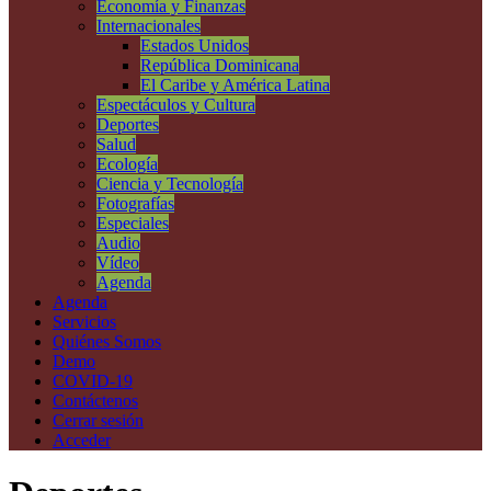
Economía y Finanzas
Internacionales
Estados Unidos
República Dominicana
El Caribe y América Latina
Espectáculos y Cultura
Deportes
Salud
Ecología
Ciencia y Tecnología
Fotografías
Especiales
Audio
Vídeo
Agenda
Agenda
Servicios
Quiénes Somos
Demo
COVID-19
Contáctenos
Cerrar sesión
Acceder