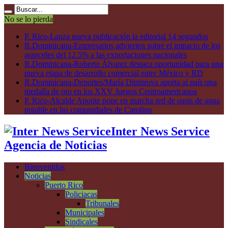
No se lo pierda
P. Rico-Lanza nueva publicación la editorial 14 segundos
R.Dominicana-Empresarios advierten sobre el impacto de los
aranceles del 12.5% a las exportaciones nacionales
R.Dominicana-Roberto Álvarez destaca oportunidad para una
nueva etapa de desarrollo comercial entre México y RD
R.Dominicana-Deportes/María Dimitrova aporta al país otra
medalla de oro en los XXV Juegos Centroamericanos
P. Rico-Alcalde Aponte pone en marcha red de oasis de agua
potable en las comunidades de Carolina
Inter News Service
Agencia de Noticias
Bienvenidos
Noticias
Puerto Rico
Policiacas
Tribunales
Municipales
Sindicales