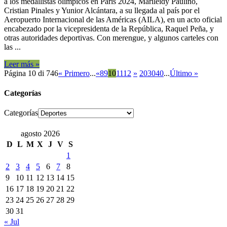
a los medallistas olímpicos en París 2024, Marileidy Paulino,
Cristian Pinales y Yunior Alcántara, a su llegada al país por el
Aeropuerto Internacional de las Américas (AILA), en un acto oficial
encabezado por la vicepresidenta de la República, Raquel Peña, y
otras autoridades deportivas. Con merengue, y algunos carteles con
las ...
Leer más »
Página 10 di 746
« Primero
...
«
8
9
10
11
12
»
20
30
40
...
Último »
Categorías
Categorías
agosto 2026
D
L
M
X
J
V
S
1
2
3
4
5
6
7
8
9
10
11
12
13
14
15
16
17
18
19
20
21
22
23
24
25
26
27
28
29
30
31
« Jul