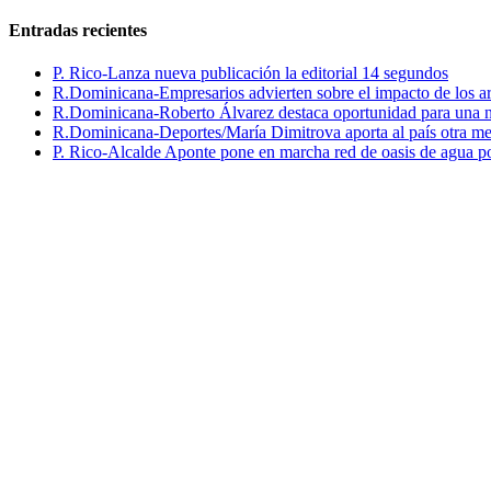
Entradas recientes
P. Rico-Lanza nueva publicación la editorial 14 segundos
R.Dominicana-Empresarios advierten sobre el impacto de los ar
R.Dominicana-Roberto Álvarez destaca oportunidad para una n
R.Dominicana-Deportes/María Dimitrova aporta al país otra m
P. Rico-Alcalde Aponte pone en marcha red de oasis de agua p