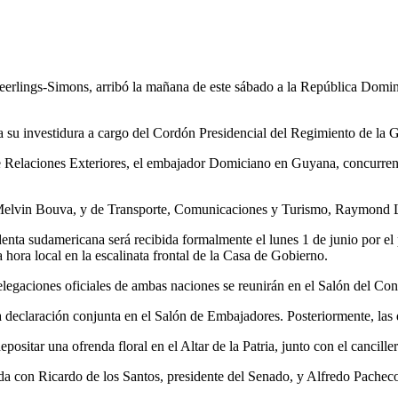
rlings-Simons, arribó la mañana de este sábado a la República Dominic
e a su investidura a cargo del Cordón Presidencial del Regimiento de la
 de Relaciones Exteriores, el embajador Domiciano en Guyana, concurre
, Melvin Bouva, y de Transporte, Comunicaciones y Turismo, Raymond 
denta sudamericana será recibida formalmente el lunes 1 de junio por el 
 hora local en la escalinata frontal de la Casa de Gobierno.
legaciones oficiales de ambas naciones se reunirán en el Salón del Co
na declaración conjunta en el Salón de Embajadores. Posteriormente, las
ositar una ofrenda floral en el Altar de la Patria, junto con el cancill
ada con Ricardo de los Santos, presidente del Senado, y Alfredo Pachec