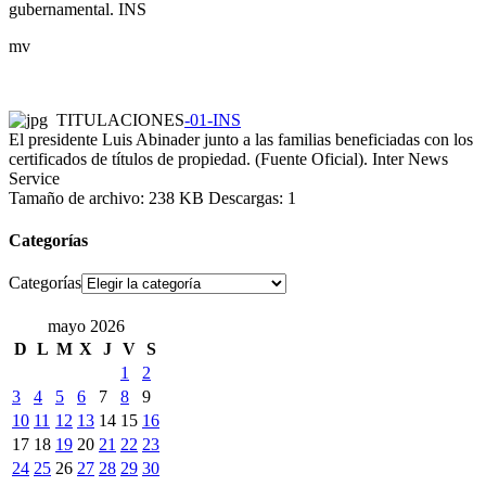
gubernamental. INS
mv
TITULACIONES
-01-INS
El presidente Luis Abinader junto a las familias beneficiadas con los
certificados de títulos de propiedad. (Fuente Oficial). Inter News
Service
Tamaño de archivo:
238 KB
Descargas: 1
Categorías
Categorías
mayo 2026
D
L
M
X
J
V
S
1
2
3
4
5
6
7
8
9
10
11
12
13
14
15
16
17
18
19
20
21
22
23
24
25
26
27
28
29
30