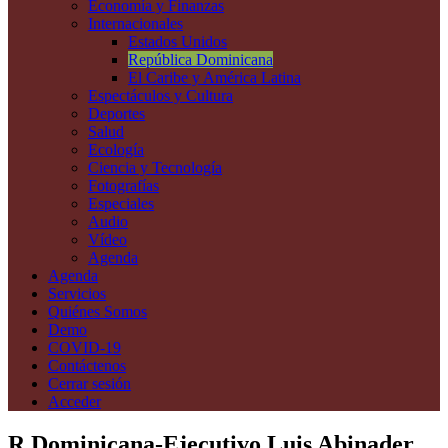
Economía y Finanzas
Internacionales
Estados Unidos
República Dominicana
El Caribe y América Latina
Espectáculos y Cultura
Deportes
Salud
Ecología
Ciencia y Tecnología
Fotografías
Especiales
Audio
Vídeo
Agenda
Agenda
Servicios
Quiénes Somos
Demo
COVID-19
Contáctenos
Cerrar sesión
Acceder
R.Dominicana-Ejecutivo Luis Abinader