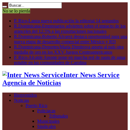
No se lo pierda
P. Rico-Lanza nueva publicación la editorial 14 segundos
R.Dominicana-Empresarios advierten sobre el impacto de los
aranceles del 12.5% a las exportaciones nacionales
R.Dominicana-Roberto Álvarez destaca oportunidad para una
nueva etapa de desarrollo comercial entre México y RD
R.Dominicana-Deportes/María Dimitrova aporta al país otra
medalla de oro en los XXV Juegos Centroamericanos
P. Rico-Alcalde Aponte pone en marcha red de oasis de agua
potable en las comunidades de Carolina
Inter News Service
Agencia de Noticias
Bienvenidos
Noticias
Puerto Rico
Policiacas
Tribunales
Municipales
Sindicales