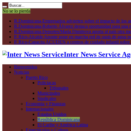
No se lo pierda
R.Dominicana-Empresarios advierten sobre el impacto de los ar
R.Dominicana-Roberto Álvarez destaca oportunidad para una n
R.Dominicana-Deportes/María Dimitrova aporta al país otra m
P. Rico-Alcalde Aponte pone en marcha red de oasis de agua p
P. Rico-Capacita ACUDEN a centros de cuidado infantil sobre inte
Inter News Service Ag
Bienvenidos
Noticias
Puerto Rico
Policiacas
Tribunales
Municipales
Sindicales
Economía y Finanzas
Internacionales
Estados Unidos
República Dominicana
El Caribe y América Latina
Espectáculos y Cultura