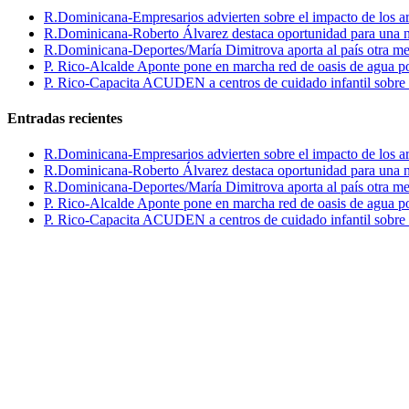
R.Dominicana-Empresarios advierten sobre el impacto de los ar
R.Dominicana-Roberto Álvarez destaca oportunidad para una n
R.Dominicana-Deportes/María Dimitrova aporta al país otra m
P. Rico-Alcalde Aponte pone en marcha red de oasis de agua p
P. Rico-Capacita ACUDEN a centros de cuidado infantil sobre inte
Entradas recientes
R.Dominicana-Empresarios advierten sobre el impacto de los ar
R.Dominicana-Roberto Álvarez destaca oportunidad para una n
R.Dominicana-Deportes/María Dimitrova aporta al país otra m
P. Rico-Alcalde Aponte pone en marcha red de oasis de agua p
P. Rico-Capacita ACUDEN a centros de cuidado infantil sobre inte