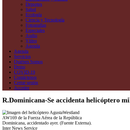
Deportes
Salud
Ecología
Ciencia y Tecnología
Fotografías
Especiales
Audio
Vídeo
Agenda
Agenda
Servicios
Quiénes Somos
Demo
COVID-19
Contáctenos
Cerrar sesión
Acceder
R.Dominicana-Se accidenta helicóptero mili