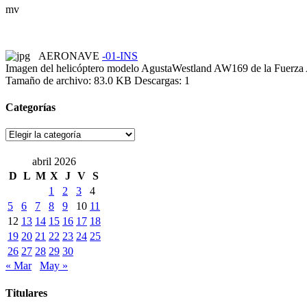
mv
AERONAVE
-01-INS
Imagen del helicóptero modelo AgustaWestland AW169 de la Fuerza A
Tamaño de archivo:
83.0 KB
Descargas: 1
Categorías
Categorías
abril 2026
D
L
M
X
J
V
S
1
2
3
4
5
6
7
8
9
10
11
12
13
14
15
16
17
18
19
20
21
22
23
24
25
26
27
28
29
30
« Mar
May »
Titulares