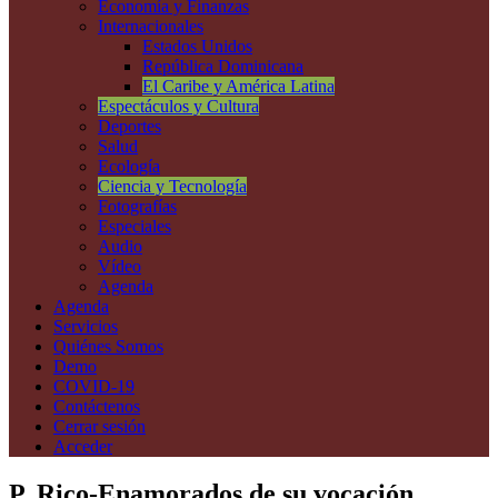
Economía y Finanzas
Internacionales
Estados Unidos
República Dominicana
El Caribe y América Latina
Espectáculos y Cultura
Deportes
Salud
Ecología
Ciencia y Tecnología
Fotografías
Especiales
Audio
Vídeo
Agenda
Agenda
Servicios
Quiénes Somos
Demo
COVID-19
Contáctenos
Cerrar sesión
Acceder
P. Rico-Enamorados de su vocación,