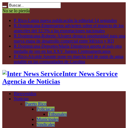
No se lo pierda
P. Rico-Lanza nueva publicación la editorial 14 segundos
R.Dominicana-Empresarios advierten sobre el impacto de los
aranceles del 12.5% a las exportaciones nacionales
R.Dominicana-Roberto Álvarez destaca oportunidad para una
nueva etapa de desarrollo comercial entre México y RD
R.Dominicana-Deportes/María Dimitrova aporta al país otra
medalla de oro en los XXV Juegos Centroamericanos
P. Rico-Alcalde Aponte pone en marcha red de oasis de agua
potable en las comunidades de Carolina
Inter News Service
Agencia de Noticias
Bienvenidos
Noticias
Puerto Rico
Policiacas
Tribunales
Municipales
Sindicales