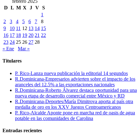
febrero 2025
D
L
M
X
J
V
S
1
2
3
4
5
6
7
8
9
10
11
12
13
14
15
16
17
18
19
20
21
22
23
24
25
26
27
28
« Ene
Mar »
Titulares
P. Rico-Lanza nueva publicación la editorial 14 segundos
R.Dominicana-Empresarios advierten sobre el impacto de los
aranceles del 12.5% a las exportaciones nacionales
R.Dominicana-Roberto Álvarez destaca oportunidad para una
nueva etapa de desarrollo comercial entre México y RD
R.Dominicana-Deportes/María Dimitrova aporta al país otra
medalla de oro en los XXV Juegos Centroamericanos
P. Rico-Alcalde Aponte pone en marcha red de oasis de agua
potable en las comunidades de Carolina
Entradas recientes