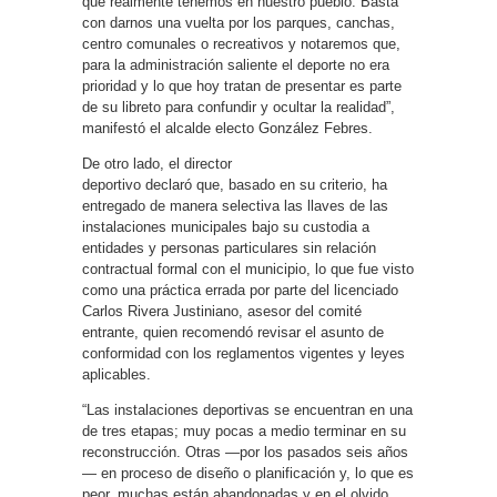
que realmente tenemos en nuestro pueblo. Basta
con darnos una vuelta por los parques, canchas,
centro comunales o recreativos y notaremos que,
para la administración saliente el deporte no era
prioridad y lo que hoy tratan de presentar es parte
de su libreto para confundir y ocultar la realidad”,
manifestó el alcalde electo González Febres.
De otro lado, el director
deportivo declaró que, basado en su criterio, ha
entregado de manera selectiva las llaves de las
instalaciones municipales bajo su custodia a
entidades y personas particulares sin relación
contractual formal con el municipio, lo que fue visto
como una práctica errada por parte del licenciado
Carlos Rivera Justiniano, asesor del comité
entrante, quien recomendó revisar el asunto de
conformidad con los reglamentos vigentes y leyes
aplicables.
“Las instalaciones deportivas se encuentran en una
de tres etapas; muy pocas a medio terminar en su
reconstrucción. Otras —por los pasados seis años
— en proceso de diseño o planificación y, lo que es
peor, muchas están abandonadas y en el olvido.