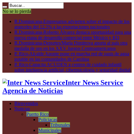
No se lo pierda
R.Dominicana-Empresarios advierten sobre el impacto de los
aranceles del 12.5% a las exportaciones nacionales
R.Dominicana-Roberto Álvarez destaca oportunidad para una
nueva etapa de desarrollo comercial entre México y RD
R.Dominicana-Deportes/María Dimitrova aporta al país otra
medalla de oro en los XXV Juegos Centroamericanos
P. Rico-Alcalde Aponte pone en marcha red de oasis de agua
potable en las comunidades de Carolina
P. Rico-Capacita ACUDEN a centros de cuidado infantil
sobre inteligencia artificial, ciberpsicología y seguridad digital
Inter News Service
Agencia de Noticias
Bienvenidos
Noticias
Puerto Rico
Policiacas
Tribunales
Municipales