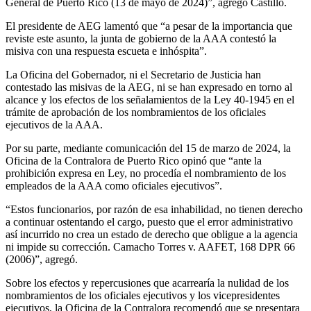
General de Puerto Rico (13 de mayo de 2024)”, agregó Castillo.
El presidente de AEG lamentó que “a pesar de la importancia que
reviste este asunto, la junta de gobierno de la AAA contestó la
misiva con una respuesta escueta e inhóspita”.
La Oficina del Gobernador, ni el Secretario de Justicia han
contestado las misivas de la AEG, ni se han expresado en torno al
alcance y los efectos de los señalamientos de la Ley 40-1945 en el
trámite de aprobación de los nombramientos de los oficiales
ejecutivos de la AAA.
Por su parte, mediante comunicación del 15 de marzo de 2024, la
Oficina de la Contralora de Puerto Rico opinó que “ante la
prohibición expresa en Ley, no procedía el nombramiento de los
empleados de la AAA como oficiales ejecutivos”.
“Estos funcionarios, por razón de esa inhabilidad, no tienen derecho
a continuar ostentando el cargo, puesto que el error administrativo
así incurrido no crea un estado de derecho que obligue a la agencia
ni impide su corrección. Camacho Torres v. AAFET, 168 DPR 66
(2006)”, agregó.
Sobre los efectos y repercusiones que acarrearía la nulidad de los
nombramientos de los oficiales ejecutivos y los vicepresidentes
ejecutivos, la Oficina de la Contralora recomendó que se presentara