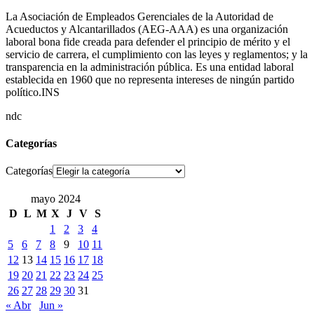
La Asociación de Empleados Gerenciales de la Autoridad de
Acueductos y Alcantarillados (AEG-AAA) es una organización
laboral bona fide creada para defender el principio de mérito y el
servicio de carrera, el cumplimiento con las leyes y reglamentos; y la
transparencia en la administración pública. Es una entidad laboral
establecida en 1960 que no representa intereses de ningún partido
político.INS
ndc
Categorías
Categorías
mayo 2024
D
L
M
X
J
V
S
1
2
3
4
5
6
7
8
9
10
11
12
13
14
15
16
17
18
19
20
21
22
23
24
25
26
27
28
29
30
31
« Abr
Jun »