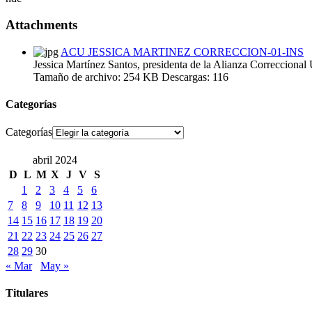
Attachments
ACU JESSICA MARTINEZ CORRECCION-01-INS
Jessica Martínez Santos, presidenta de la Alianza Correccional
Tamaño de archivo:
254 KB
Descargas:
116
Categorías
Categorías
abril 2024
D
L
M
X
J
V
S
1
2
3
4
5
6
7
8
9
10
11
12
13
14
15
16
17
18
19
20
21
22
23
24
25
26
27
28
29
30
« Mar
May »
Titulares