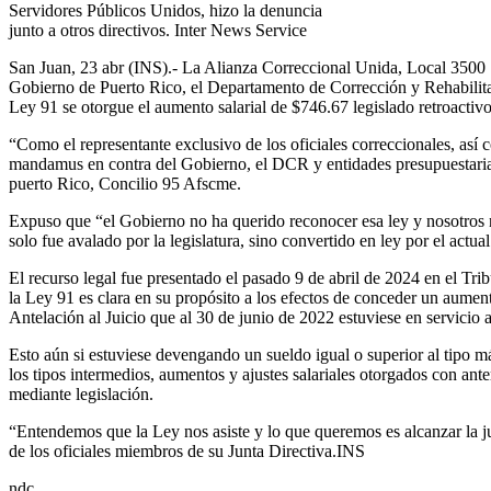
Servidores Públicos Unidos, hizo la denuncia
junto a otros directivos. Inter News Service
San Juan, 23 abr (INS).- La Alianza Correccional Unida, Local 3500
Gobierno de Puerto Rico, el Departamento de Corrección y Rehabilit
Ley 91 se otorgue el aumento salarial de $746.67 legislado retroactiv
“Como el representante exclusivo de los oficiales correccionales, así 
mandamus en contra del Gobierno, el DCR y entidades presupuestarias
puerto Rico, Concilio 95 Afscme.
Expuso que “el Gobierno no ha querido reconocer esa ley y nosotros 
solo fue avalado por la legislatura, sino convertido en ley por el actu
El recurso legal fue presentado el pasado 9 de abril de 2024 en el Tr
la Ley 91 es clara en su propósito a los efectos de conceder un aumen
Antelación al Juicio que al 30 de junio de 2022 estuviese en servicio 
Esto aún si estuviese devengando un sueldo igual o superior al tipo m
los tipos intermedios, aumentos y ajustes salariales otorgados con ante
mediante legislación.
“Entendemos que la Ley nos asiste y lo que queremos es alcanzar la ju
de los oficiales miembros de su Junta Directiva.INS
ndc