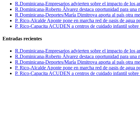
R.Dominicana-Empresarios advierten sobre el impacto de los ar
R.Dominicana-Roberto Álvarez destaca oportunidad para una n
R.Dominicana-Deportes/María Dimitrova aporta al país otra m
P. Rico-Alcalde Aponte pone en marcha red de oasis de agua p
P. Rico-Capacita ACUDEN a centros de cuidado infantil sobre inte
Entradas recientes
R.Dominicana-Empresarios advierten sobre el impacto de los ar
R.Dominicana-Roberto Álvarez destaca oportunidad para una n
R.Dominicana-Deportes/María Dimitrova aporta al país otra m
P. Rico-Alcalde Aponte pone en marcha red de oasis de agua p
P. Rico-Capacita ACUDEN a centros de cuidado infantil sobre inte