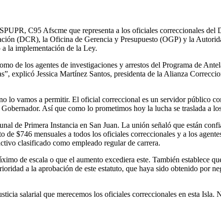
 SPUPR, C95 Afscme que representa a los oficiales correccionales de
ación (DCR), la Oficina de Gerencia y Presupuesto (OGP) y la Autorid
o a la implementación de la Ley.
como de los agentes de investigaciones y arrestos del Programa de Antela
”, explicó Jessica Martínez Santos, presidenta de la Alianza Correcci
no lo vamos a permitir. El oficial correccional es un servidor público
al Gobernador. Así que como lo prometimos hoy la lucha se traslada a los
ibunal de Primera Instancia en San Juan. La unión señaló que están confi
to de $746 mensuales a todos los oficiales correccionales y a los agente
activo clasificado como empleado regular de carrera.
áximo de escala o que el aumento excediera este. También establece que 
rioridad a la aprobación de este estatuto, que haya sido obtenido por ne
sticia salarial que merecemos los oficiales correccionales en esta Isla