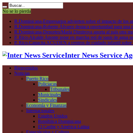
No se lo pierda
R.Dominicana-Empresarios advierten sobre el impacto de los ar
R.Dominicana-Roberto Álvarez destaca oportunidad para una n
R.Dominicana-Deportes/María Dimitrova aporta al país otra m
P. Rico-Alcalde Aponte pone en marcha red de oasis de agua p
P. Rico-Capacita ACUDEN a centros de cuidado infantil sobre inte
Inter News Service Ag
Bienvenidos
Noticias
Puerto Rico
Policiacas
Tribunales
Municipales
Sindicales
Economía y Finanzas
Internacionales
Estados Unidos
República Dominicana
El Caribe y América Latina
Espectáculos y Cultura