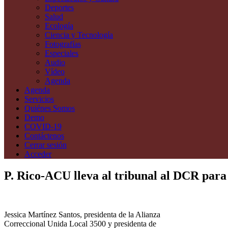
Deportes
Salud
Ecología
Ciencia y Tecnología
Fotografías
Especiales
Audio
Vídeo
Agenda
Agenda
Servicios
Quiénes Somos
Demo
COVID-19
Contáctenos
Cerrar sesión
Acceder
P. Rico-ACU lleva al tribunal al DCR para 
Jessica Martínez Santos, presidenta de la Alianza
Correccional Unida Local 3500 y presidenta de