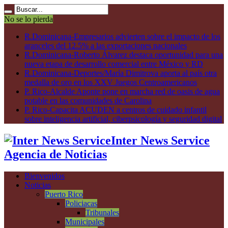
No se lo pierda
R.Dominicana-Empresarios advierten sobre el impacto de los
aranceles del 12.5% a las exportaciones nacionales
R.Dominicana-Roberto Álvarez destaca oportunidad para una
nueva etapa de desarrollo comercial entre México y RD
R.Dominicana-Deportes/María Dimitrova aporta al país otra
medalla de oro en los XXV Juegos Centroamericanos
P. Rico-Alcalde Aponte pone en marcha red de oasis de agua
potable en las comunidades de Carolina
P. Rico-Capacita ACUDEN a centros de cuidado infantil
sobre inteligencia artificial, ciberpsicología y seguridad digital
Inter News Service
Agencia de Noticias
Bienvenidos
Noticias
Puerto Rico
Policiacas
Tribunales
Municipales