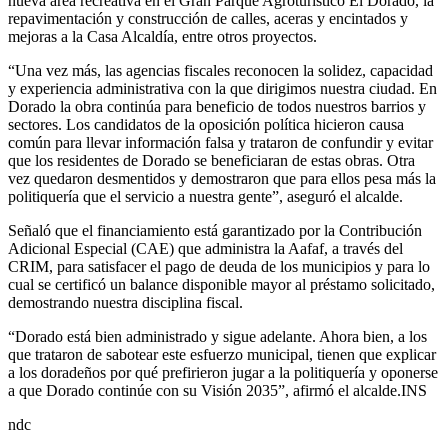
nueva área recreativa en el Gran Parque Agroturístico El Dorado, la
repavimentación y construcción de calles, aceras y encintados y
mejoras a la Casa Alcaldía, entre otros proyectos.
“Una vez más, las agencias fiscales reconocen la solidez, capacidad
y experiencia administrativa con la que dirigimos nuestra ciudad. En
Dorado la obra continúa para beneficio de todos nuestros barrios y
sectores. Los candidatos de la oposición política hicieron causa
común para llevar información falsa y trataron de confundir y evitar
que los residentes de Dorado se beneficiaran de estas obras. Otra
vez quedaron desmentidos y demostraron que para ellos pesa más la
politiquería que el servicio a nuestra gente”, aseguró el alcalde.
Señaló que el financiamiento está garantizado por la Contribución
Adicional Especial (CAE) que administra la Aafaf, a través del
CRIM, para satisfacer el pago de deuda de los municipios y para lo
cual se certificó un balance disponible mayor al préstamo solicitado,
demostrando nuestra disciplina fiscal.
“Dorado está bien administrado y sigue adelante. Ahora bien, a los
que trataron de sabotear este esfuerzo municipal, tienen que explicar
a los doradeños por qué prefirieron jugar a la politiquería y oponerse
a que Dorado continúe con su Visión 2035”, afirmó el alcalde.INS
ndc