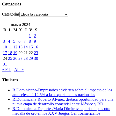
Categorías
Categorías
marzo 2024
D
L
M
X
J
V
S
1
2
3
4
5
6
7
8
9
10
11
12
13
14
15
16
17
18
19
20
21
22
23
24
25
26
27
28
29
30
31
« Feb
Abr »
Titulares
R.Dominicana-Empresarios advierten sobre el impacto de los
aranceles del 12.5% a las exportaciones nacionales
R.Dominicana-Roberto Álvarez destaca oportunidad para una
nueva etapa de desarrollo comercial entre México y RD
R.Dominicana-Deportes/María Dimitrova aporta al país otra
medalla de oro en los XXV Juegos Centroamericanos