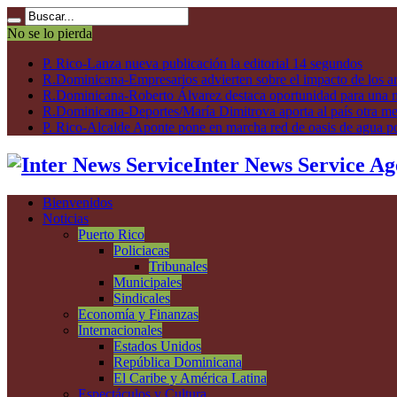
No se lo pierda
P. Rico-Lanza nueva publicación la editorial 14 segundos
R.Dominicana-Empresarios advierten sobre el impacto de los ar
R.Dominicana-Roberto Álvarez destaca oportunidad para una n
R.Dominicana-Deportes/María Dimitrova aporta al país otra m
P. Rico-Alcalde Aponte pone en marcha red de oasis de agua p
Inter News Service Ag
Bienvenidos
Noticias
Puerto Rico
Policiacas
Tribunales
Municipales
Sindicales
Economía y Finanzas
Internacionales
Estados Unidos
República Dominicana
El Caribe y América Latina
Espectáculos y Cultura