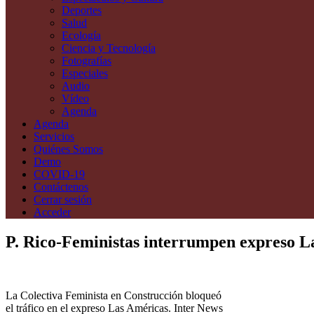
Deportes
Salud
Ecología
Ciencia y Tecnología
Fotografías
Especiales
Audio
Vídeo
Agenda
Agenda
Servicios
Quiénes Somos
Demo
COVID-19
Contáctenos
Cerrar sesión
Acceder
P. Rico-Feministas interrumpen expreso La
La Colectiva Feminista en Construcción bloqueó
el tráfico en el expreso Las Américas. Inter News