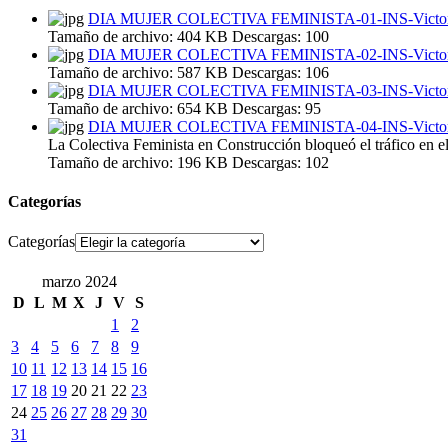
DIA MUJER COLECTIVA FEMINISTA-01-INS-Victor R
Tamaño de archivo:
404 KB
Descargas:
100
DIA MUJER COLECTIVA FEMINISTA-02-INS-Victor R
Tamaño de archivo:
587 KB
Descargas:
106
DIA MUJER COLECTIVA FEMINISTA-03-INS-Victor R
Tamaño de archivo:
654 KB
Descargas:
95
DIA MUJER COLECTIVA FEMINISTA-04-INS-Victor R
La Colectiva Feminista en Construcción bloqueó el tráfico en e
Tamaño de archivo:
196 KB
Descargas:
102
Categorías
Categorías
marzo 2024
D
L
M
X
J
V
S
1
2
3
4
5
6
7
8
9
10
11
12
13
14
15
16
17
18
19
20
21
22
23
24
25
26
27
28
29
30
31