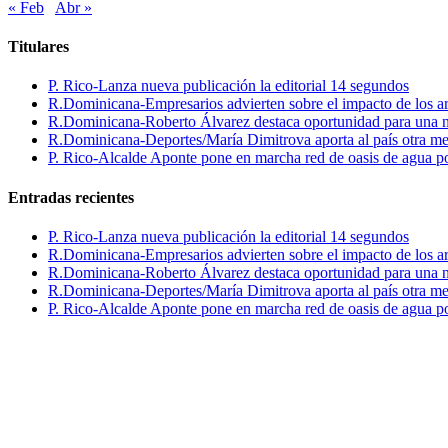
« Feb
Abr »
Titulares
P. Rico-Lanza nueva publicación la editorial 14 segundos
R.Dominicana-Empresarios advierten sobre el impacto de los ar
R.Dominicana-Roberto Álvarez destaca oportunidad para una n
R.Dominicana-Deportes/María Dimitrova aporta al país otra m
P. Rico-Alcalde Aponte pone en marcha red de oasis de agua p
Entradas recientes
P. Rico-Lanza nueva publicación la editorial 14 segundos
R.Dominicana-Empresarios advierten sobre el impacto de los ar
R.Dominicana-Roberto Álvarez destaca oportunidad para una n
R.Dominicana-Deportes/María Dimitrova aporta al país otra m
P. Rico-Alcalde Aponte pone en marcha red de oasis de agua p