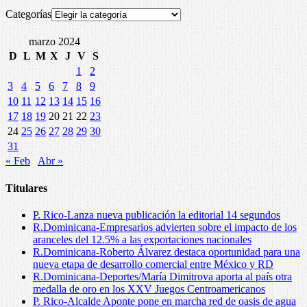
Categorías
marzo 2024
D
L
M
X
J
V
S
1
2
3
4
5
6
7
8
9
10
11
12
13
14
15
16
17
18
19
20
21
22
23
24
25
26
27
28
29
30
31
« Feb
Abr »
Titulares
P. Rico-Lanza nueva publicación la editorial 14 segundos
R.Dominicana-Empresarios advierten sobre el impacto de los
aranceles del 12.5% a las exportaciones nacionales
R.Dominicana-Roberto Álvarez destaca oportunidad para una
nueva etapa de desarrollo comercial entre México y RD
R.Dominicana-Deportes/María Dimitrova aporta al país otra
medalla de oro en los XXV Juegos Centroamericanos
P. Rico-Alcalde Aponte pone en marcha red de oasis de agua