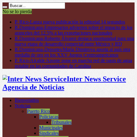
No se lo pierda
P. Rico-Lanza nueva publicación la editorial 14 segundos
R.Dominicana-Empresarios advierten sobre el impacto de los
aranceles del 12.5% a las exportaciones nacionales
R.Dominicana-Roberto Álvarez destaca oportunidad para una
nueva etapa de desarrollo comercial entre México y RD
R.Dominicana-Deportes/María Dimitrova aporta al país otra
medalla de oro en los XXV Juegos Centroamericanos
P. Rico-Alcalde Aponte pone en marcha red de oasis de agua
potable en las comunidades de Carolina
Inter News Service
Agencia de Noticias
Bienvenidos
Noticias
Puerto Rico
Policiacas
Tribunales
Municipales
Sindicales