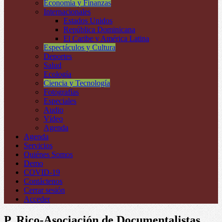
Economía y Finanzas
Internacionales
Estados Unidos
República Dominicana
El Caribe y América Latina
Espectáculos y Cultura
Deportes
Salud
Ecología
Ciencia y Tecnología
Fotografías
Especiales
Audio
Vídeo
Agenda
Agenda
Servicios
Quiénes Somos
Demo
COVID-19
Contáctenos
Cerrar sesión
Acceder
P. Rico-Asociación de Documentalistas