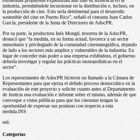
enmiendas propuestas expandirían aún más su influencia en la
industria, permitiéndole incursionar en la distribución e, incluso, en
la producción de cine. Esto sería detrimental para el desarrollo
sostenible del cine en Puerto Rico”, señaló el cineasta Juan Carlos
García, presidente de la Junta de Directores de AdocPR.
Por su parte, la productora Inés Mongil, tesorera de la AdocPR,
destacó que “la medida, en su forma actual, favorece a un sector
minoritario y privilegiado de la comunidad cinematográfica, dejando
de lado a los sectores más amplios y vulnerables de la industria. En
lugar de conceder más poder a una empresa exhibidora, el gobierno
debería investigar y regular las prácticas monopolísticas en el
sector”.
Los representantes de AdocPR hicieron un llamado a la Cámara de
Representantes para que ejerza el debido proceso democrático en la
evaluación de este proyecto y solicite cuanto antes al Departamento
de Justicia una evaluación e informe sobre el mismo, además de que
convoque a vistas públicas para que los cineastas tengan la
oportunidad de expresar sus posturas con respecto a esta
medida.INS
ndc
Categorías