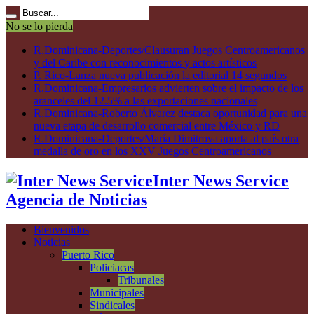
No se lo pierda
R.Dominicana-Deportes/Clausuran Juegos Centroamericanos
y del Caribe con reconocimientos y actos artísticos
P. Rico-Lanza nueva publicación la editorial 14 segundos
R.Dominicana-Empresarios advierten sobre el impacto de los
aranceles del 12.5% a las exportaciones nacionales
R.Dominicana-Roberto Álvarez destaca oportunidad para una
nueva etapa de desarrollo comercial entre México y RD
R.Dominicana-Deportes/María Dimitrova aporta al país otra
medalla de oro en los XXV Juegos Centroamericanos
Inter News Service
Agencia de Noticias
Bienvenidos
Noticias
Puerto Rico
Policiacas
Tribunales
Municipales
Sindicales