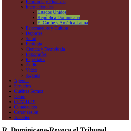
Economía y Finanzas
Internacionales
Estados Unidos
República Dominicana
El Caribe y América Latina
Espectáculos y Cultura
Deportes
Salud
Ecología
Ciencia y Tecnología
Fotografías
Especiales
Audio
Vídeo
Agenda
Agenda
Servicios
Quiénes Somos
Demo
COVID-19
Contáctenos
Cerrar sesión
Acceder
R. Dominicana-Revoca el Tribunal