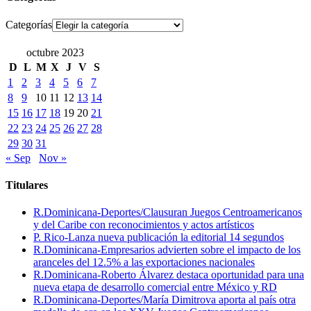
Categorías
octubre 2023
D
L
M
X
J
V
S
1
2
3
4
5
6
7
8
9
10
11
12
13
14
15
16
17
18
19
20
21
22
23
24
25
26
27
28
29
30
31
« Sep
Nov »
Titulares
R.Dominicana-Deportes/Clausuran Juegos Centroamericanos
y del Caribe con reconocimientos y actos artísticos
P. Rico-Lanza nueva publicación la editorial 14 segundos
R.Dominicana-Empresarios advierten sobre el impacto de los
aranceles del 12.5% a las exportaciones nacionales
R.Dominicana-Roberto Álvarez destaca oportunidad para una
nueva etapa de desarrollo comercial entre México y RD
R.Dominicana-Deportes/María Dimitrova aporta al país otra