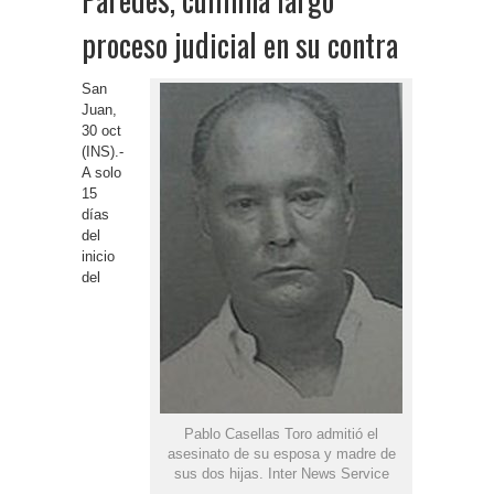
proceso judicial en su contra
San
Juan,
30 oct
(INS).-
A solo
15
días
del
inicio
del
Pablo Casellas Toro admitió el
asesinato de su esposa y madre de
sus dos hijas. Inter News Service