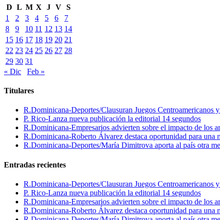
D
L
M
X
J
V
S
1
2
3
4
5
6
7
8
9
10
11
12
13
14
15
16
17
18
19
20
21
22
23
24
25
26
27
28
29
30
31
« Dic
Feb »
Titulares
R.Dominicana-Deportes/Clausuran Juegos Centroamericanos y de
P. Rico-Lanza nueva publicación la editorial 14 segundos
R.Dominicana-Empresarios advierten sobre el impacto de los ar
R.Dominicana-Roberto Álvarez destaca oportunidad para una n
R.Dominicana-Deportes/María Dimitrova aporta al país otra m
Entradas recientes
R.Dominicana-Deportes/Clausuran Juegos Centroamericanos y de
P. Rico-Lanza nueva publicación la editorial 14 segundos
R.Dominicana-Empresarios advierten sobre el impacto de los ar
R.Dominicana-Roberto Álvarez destaca oportunidad para una n
R.Dominicana-Deportes/María Dimitrova aporta al país otra m