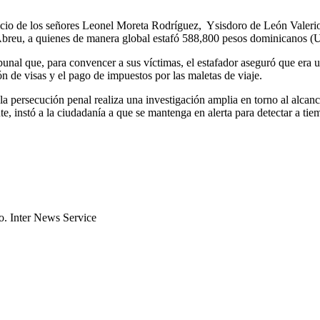
icio de los señores Leonel Moreta Rodríguez,
Ysisdoro de León Valeri
breu, a quienes de manera global estafó 588,800 pesos dominicanos (
ribunal que, para convencer a sus víctimas, el estafador aseguró que er
n de visas y el pago de impuestos por las maletas de viaje.
e la persecución penal realiza una investigación amplia en torno al alca
, instó a la ciudadanía a que se mantenga en alerta para detectar a tiem
to. Inter News Service