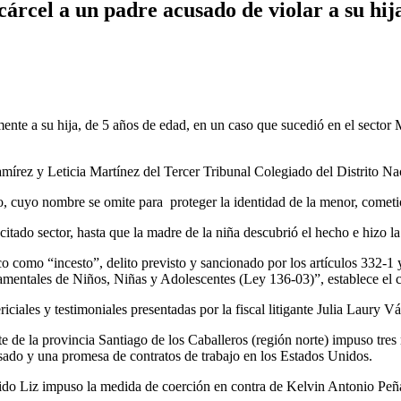
rcel a un padre acusado de violar a su hij
te a su hija, de 5 años de edad, en un caso que sucedió en el sector 
mírez y Leticia Martínez del Tercer Tribunal Colegiado del Distrito Na
o, cuyo nombre se omite para
proteger la identidad de la menor, cometi
citado sector, hasta que la madre de la niña descubrió el hecho e hizo l
ico como “incesto”, delito previsto y sancionado por los artículos 332-
amentales de Niños, Niñas y Adolescentes (Ley 136-03)”, establece el
iciales y testimoniales presentadas por la fiscal litigante Julia Laury 
e de la provincia Santiago de los Caballeros (región norte) impuso tres
isado y una promesa de contratos de trabajo en los Estados Unidos.
venido Liz impuso la medida de coerción en contra de Kelvin Antonio Peñ