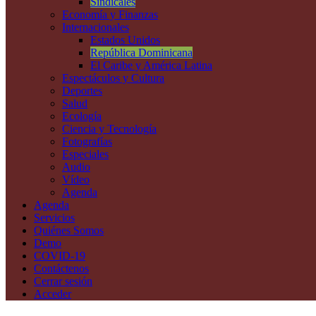
Sindicales
Economía y Finanzas
Internacionales
Estados Unidos
República Dominicana
El Caribe y América Latina
Espectáculos y Cultura
Deportes
Salud
Ecología
Ciencia y Tecnología
Fotografías
Especiales
Audio
Vídeo
Agenda
Agenda
Servicios
Quiénes Somos
Demo
COVID-19
Contáctenos
Cerrar sesión
Acceder