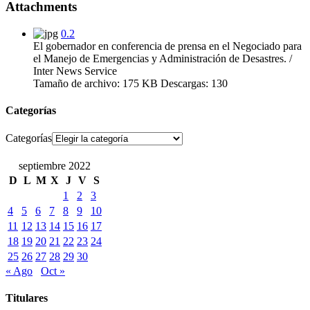
Attachments
0.2
El gobernador en conferencia de prensa en el Negociado para
el Manejo de Emergencias y Administración de Desastres. /
Inter News Service
Tamaño de archivo:
175 KB
Descargas:
130
Categorías
Categorías
septiembre 2022
D
L
M
X
J
V
S
1
2
3
4
5
6
7
8
9
10
11
12
13
14
15
16
17
18
19
20
21
22
23
24
25
26
27
28
29
30
« Ago
Oct »
Titulares