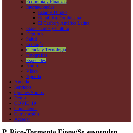
Economía y Finanzas
Internacionales
Estados Unidos
República Dominicana
El Caribe y América Latina
Espectáculos y Cultura
Deportes
Salud
Ecología
Ciencia y Tecnología
Fotografías
Especiales
Audio
Vídeo
Agenda
Agenda
Servicios
Quiénes Somos
Demo
COVID-19
Contáctenos
Cerrar sesión
Acceder
P. Rico-Tormenta Fiona/Se suspenden