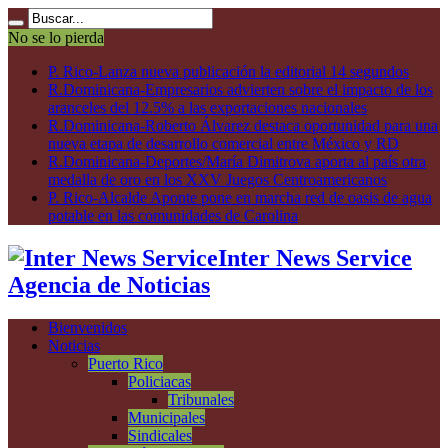
No se lo pierda
P. Rico-Lanza nueva publicación la editorial 14 segundos
R.Dominicana-Empresarios advierten sobre el impacto de los
aranceles del 12.5% a las exportaciones nacionales
R.Dominicana-Roberto Álvarez destaca oportunidad para una
nueva etapa de desarrollo comercial entre México y RD
R.Dominicana-Deportes/María Dimitrova aporta al país otra
medalla de oro en los XXV Juegos Centroamericanos
P. Rico-Alcalde Aponte pone en marcha red de oasis de agua
potable en las comunidades de Carolina
Inter News Service
Agencia de Noticias
Bienvenidos
Noticias
Puerto Rico
Policiacas
Tribunales
Municipales
Sindicales