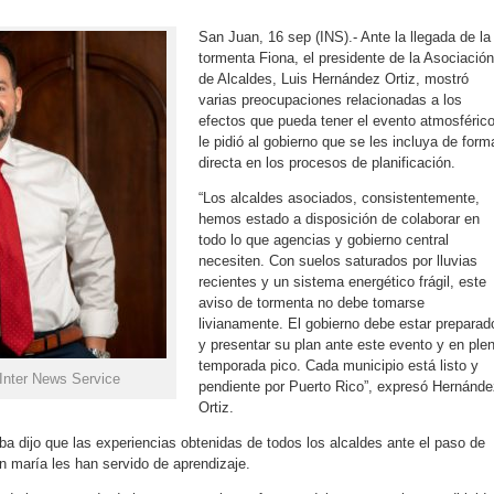
San Juan, 16 sep (INS).- Ante la llegada de la
tormenta Fiona, el presidente de la Asociación
de Alcaldes, Luis Hernández Ortiz, mostró
varias preocupaciones relacionadas a los
efectos que pueda tener el evento atmosféric
le pidió al gobierno que se les incluya de form
directa en los procesos de planificación.
“Los alcaldes asociados, consistentemente,
hemos estado a disposición de colaborar en
todo lo que agencias y gobierno central
necesiten. Con suelos saturados por lluvias
recientes y un sistema energético frágil, este
aviso de tormenta no debe tomarse
livianamente. El gobierno debe estar preparad
y presentar su plan ante este evento y en ple
temporada pico. Cada municipio está listo y
 Inter News Service
pendiente por Puerto Rico”, expresó Hernánde
Ortiz.
lba dijo que las experiencias obtenidas de todos los alcaldes ante el paso de
 maría les han servido de aprendizaje.