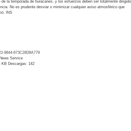
 de la temporada de huracanes, y los esfuerzos deben ser totalmente dirigid
cia. No es prudente desviar o minimizar cualquier aviso atmosférico que
tió. INS
22-9844-873C28D8A779
 News Service
 KB
Descargas:
142