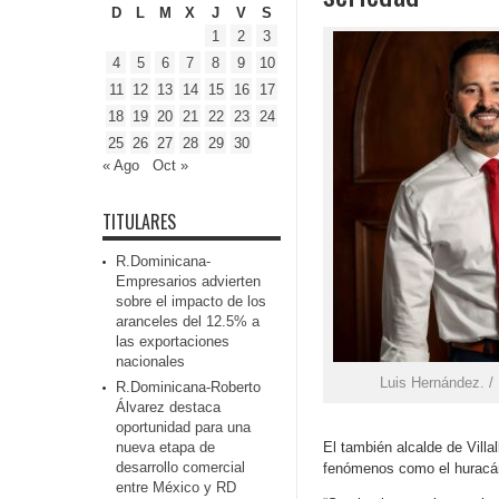
D
L
M
X
J
V
S
1
2
3
4
5
6
7
8
9
10
11
12
13
14
15
16
17
18
19
20
21
22
23
24
25
26
27
28
29
30
« Ago
Oct »
TITULARES
R.Dominicana-
Empresarios advierten
sobre el impacto de los
aranceles del 12.5% a
las exportaciones
nacionales
Luis Hernández. /
R.Dominicana-Roberto
Álvarez destaca
oportunidad para una
nueva etapa de
El también alcalde de Villa
desarrollo comercial
fenómenos como el huracán
entre México y RD