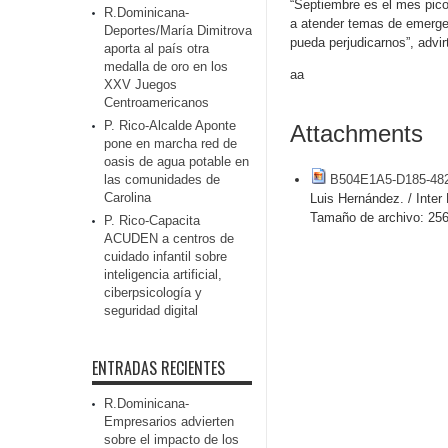
“Septiembre es el mes pico
R.Dominicana-
a atender temas de emergen
Deportes/María Dimitrova
pueda perjudicarnos”, advir
aporta al país otra
medalla de oro en los
aa
XXV Juegos
Centroamericanos
P. Rico-Alcalde Aponte
Attachments
pone en marcha red de
oasis de agua potable en
las comunidades de
B504E1A5-D185-48
Carolina
Luis Hernández. / Inter
Tamaño de archivo:
256
P. Rico-Capacita
ACUDEN a centros de
cuidado infantil sobre
inteligencia artificial,
ciberpsicología y
seguridad digital
ENTRADAS RECIENTES
R.Dominicana-
Empresarios advierten
sobre el impacto de los