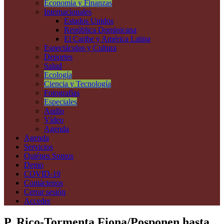
Economía y Finanzas
Internacionales
Estados Unidos
República Dominicana
El Caribe y América Latina
Espectáculos y Cultura
Deportes
Salud
Ecología
Ciencia y Tecnología
Fotografías
Especiales
Audio
Vídeo
Agenda
Agenda
Servicios
Quiénes Somos
Demo
COVID-19
Contáctenos
Cerrar sesión
Acceder
P. Rico-Tormenta Fiona/Posponen hasta