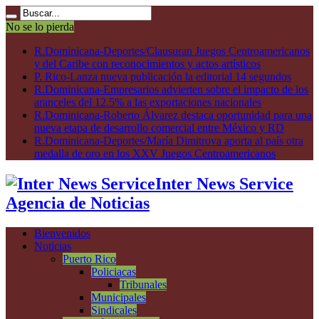
No se lo pierda
R.Dominicana-Deportes/Clausuran Juegos Centroamericanos
y del Caribe con reconocimientos y actos artísticos
P. Rico-Lanza nueva publicación la editorial 14 segundos
R.Dominicana-Empresarios advierten sobre el impacto de los
aranceles del 12.5% a las exportaciones nacionales
R.Dominicana-Roberto Álvarez destaca oportunidad para una
nueva etapa de desarrollo comercial entre México y RD
R.Dominicana-Deportes/María Dimitrova aporta al país otra
medalla de oro en los XXV Juegos Centroamericanos
Inter News Service
Agencia de Noticias
Bienvenidos
Noticias
Puerto Rico
Policiacas
Tribunales
Municipales
Sindicales