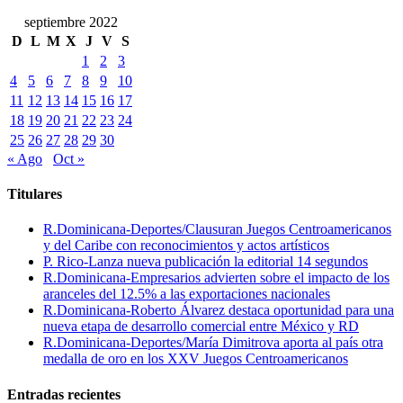
septiembre 2022
D
L
M
X
J
V
S
1
2
3
4
5
6
7
8
9
10
11
12
13
14
15
16
17
18
19
20
21
22
23
24
25
26
27
28
29
30
« Ago
Oct »
Titulares
R.Dominicana-Deportes/Clausuran Juegos Centroamericanos
y del Caribe con reconocimientos y actos artísticos
P. Rico-Lanza nueva publicación la editorial 14 segundos
R.Dominicana-Empresarios advierten sobre el impacto de los
aranceles del 12.5% a las exportaciones nacionales
R.Dominicana-Roberto Álvarez destaca oportunidad para una
nueva etapa de desarrollo comercial entre México y RD
R.Dominicana-Deportes/María Dimitrova aporta al país otra
medalla de oro en los XXV Juegos Centroamericanos
Entradas recientes