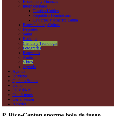
Economía y Finanzas
Internacionales
Estados Unidos
República Dominicana
El Caribe y América Latina
Espectáculos y Cultura
Deportes
Salud
Ecología
Ciencia y Tecnología
Fotografías
Especiales
Audio
Vídeo
Agenda
Agenda
Servicios
Quiénes Somos
Demo
COVID-19
Contáctenos
Cerrar sesión
Acceder
P. Rico-Captan enorme bola de fuego