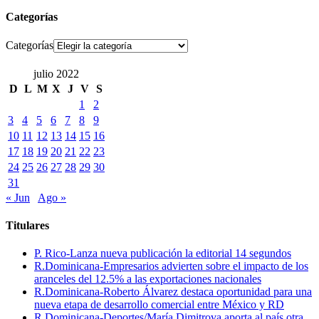
Categorías
Categorías
julio 2022
D
L
M
X
J
V
S
1
2
3
4
5
6
7
8
9
10
11
12
13
14
15
16
17
18
19
20
21
22
23
24
25
26
27
28
29
30
31
« Jun
Ago »
Titulares
P. Rico-Lanza nueva publicación la editorial 14 segundos
R.Dominicana-Empresarios advierten sobre el impacto de los
aranceles del 12.5% a las exportaciones nacionales
R.Dominicana-Roberto Álvarez destaca oportunidad para una
nueva etapa de desarrollo comercial entre México y RD
R.Dominicana-Deportes/María Dimitrova aporta al país otra