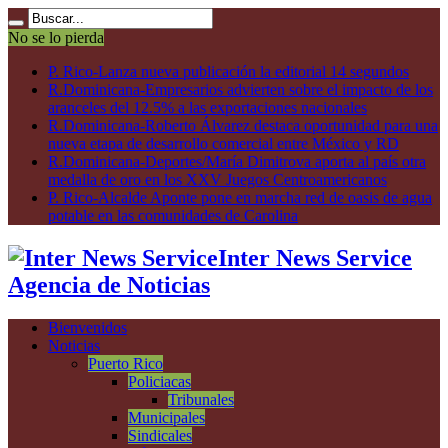
No se lo pierda
P. Rico-Lanza nueva publicación la editorial 14 segundos
R.Dominicana-Empresarios advierten sobre el impacto de los
aranceles del 12.5% a las exportaciones nacionales
R.Dominicana-Roberto Álvarez destaca oportunidad para una
nueva etapa de desarrollo comercial entre México y RD
R.Dominicana-Deportes/María Dimitrova aporta al país otra
medalla de oro en los XXV Juegos Centroamericanos
P. Rico-Alcalde Aponte pone en marcha red de oasis de agua
potable en las comunidades de Carolina
Inter News Service
Agencia de Noticias
Bienvenidos
Noticias
Puerto Rico
Policiacas
Tribunales
Municipales
Sindicales