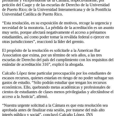
presidente y vicepresidente de la Cámara, respectivamente, por
petición del Caapr y de las escuelas de Derecho de la Universidad
de Puerto Rico; de la Universidad Interamericana y de la Pontificia
Universidad Católica de Puerto Rico.
“Esta resolución, en su exposición de motivos, recoge la urgencia y
necesidad de la moratoria. La pérdida de la acreditación es un asunto
muy serio, porque afectará negativamente el acceso a préstamos
estudiantiles, así como poder tomar la reválida federal o ejercer en
otras jurisdicciones”, reaccionó la líder del gremio.
El propósito de la resolución es solicitarle a la American Bar
Association que exima, por un término de seis años, a las tres
escuelas de Derecho del país del cumplimiento con los requisitos del
estándar de acreditación 316”, explicó la abogada.
Calcaño López tiene particular preocupación por los estudiantes de
escasos recursos, quienes estarían en riesgo de no poder sufragar sus
gastos de estudio. “Sólo podrán estudiar que tengan los recursos
económicos. Ello, quebrando metas académicas y profesionales de
cientos de estudiantes de clases menos privilegiadas y afectándose el
acceso a la Justicia”, afirmó.
“Nuestra urgente solicitud a la Cámara es que esta resolución sea
aprobada antes de finalizar esta sesión, por tratarse del más alto
interés público y social”, concluyó Calcaño López. INS