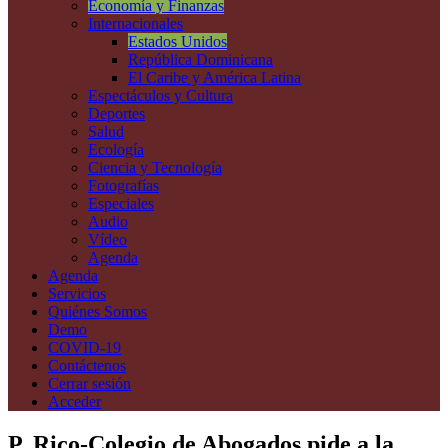
Economía y Finanzas
Internacionales
Estados Unidos
República Dominicana
El Caribe y América Latina
Espectáculos y Cultura
Deportes
Salud
Ecología
Ciencia y Tecnología
Fotografías
Especiales
Audio
Vídeo
Agenda
Agenda
Servicios
Quiénes Somos
Demo
COVID-19
Contáctenos
Cerrar sesión
Acceder
P. Rico-Colegio de Abogados pide a la