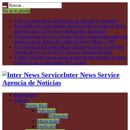
No se lo pierda
P. Rico-Lanza nueva publicación la editorial 14 segundos
R.Dominicana-Empresarios advierten sobre el impacto de los
aranceles del 12.5% a las exportaciones nacionales
R.Dominicana-Roberto Álvarez destaca oportunidad para una
nueva etapa de desarrollo comercial entre México y RD
R.Dominicana-Deportes/María Dimitrova aporta al país otra
medalla de oro en los XXV Juegos Centroamericanos
P. Rico-Alcalde Aponte pone en marcha red de oasis de agua
potable en las comunidades de Carolina
Inter News Service
Agencia de Noticias
Bienvenidos
Noticias
Puerto Rico
Policiacas
Tribunales
Municipales
Sindicales