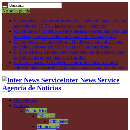
No se lo pierda
R.Dominicana-Empresarios advierten sobre el impacto de los
aranceles del 12.5% a las exportaciones nacionales
R.Dominicana-Roberto Álvarez destaca oportunidad para una
nueva etapa de desarrollo comercial entre México y RD
R.Dominicana-Deportes/María Dimitrova aporta al país otra
medalla de oro en los XXV Juegos Centroamericanos
P. Rico-Alcalde Aponte pone en marcha red de oasis de agua
potable en las comunidades de Carolina
P. Rico-Capacita ACUDEN a centros de cuidado infantil
sobre inteligencia artificial, ciberpsicología y seguridad digital
Inter News Service
Agencia de Noticias
Bienvenidos
Noticias
Puerto Rico
Policiacas
Tribunales
Municipales