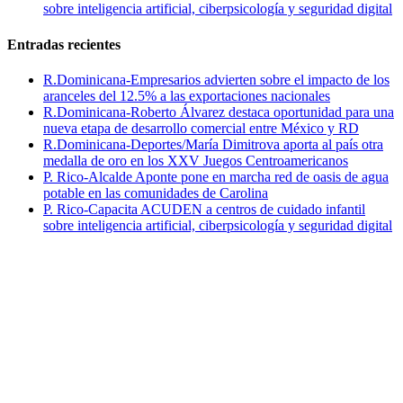
sobre inteligencia artificial, ciberpsicología y seguridad digital
Entradas recientes
R.Dominicana-Empresarios advierten sobre el impacto de los
aranceles del 12.5% a las exportaciones nacionales
R.Dominicana-Roberto Álvarez destaca oportunidad para una
nueva etapa de desarrollo comercial entre México y RD
R.Dominicana-Deportes/María Dimitrova aporta al país otra
medalla de oro en los XXV Juegos Centroamericanos
P. Rico-Alcalde Aponte pone en marcha red de oasis de agua
potable en las comunidades de Carolina
P. Rico-Capacita ACUDEN a centros de cuidado infantil
sobre inteligencia artificial, ciberpsicología y seguridad digital