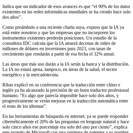
Indica que un indicador de esos avances es que “el 90% de los datos
existentes en las redes informáticas mundiales se ha creado hace solo
dos años”.
Como preámbulo a una reciente charla suya, expuso que la IA ya
está entre nosotros y que las empresas que no incorporen los
instrumentos existentes perderán posiciones. Un estudio de la
consultora IDC calcula que la IA atraerá decenas de miles de
millones de dólares en inversiones para 2023, con tasas de
crecimiento que rondarán a partir de esa fecha el 32% anual.
Las áreas que más uso darán a la IA serán la banca y la distribución.
La IA no estará ajena, tampoco, en áreas de la salud, el sector
energético y la mercadotecnia.
Ribas explicó en su conferencia que la traducción entre chino e
inglés ya ha alcanzado la precisión de un buen traductor profesional
humano. “Es algo que parecía imposible hace solo dos años, y
progresivamente se verán mejoras en la traducción automática entre
el resto de los idiomas”.
En las herramientas de búsqueda en internet, ya se puede responder
cibernéticamente el 20% de las preguntas en lenguaje natural y hace
solo cinco años ese porcentaje era solo del uno por ciento”, explica
este experto de Microsoft con una veintena de patentes a su nombre.