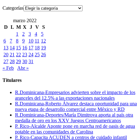
Categorías
marzo 2022
D
L
M
X
J
V
S
1
2
3
4
5
6
7
8
9
10
11
12
13
14
15
16
17
18
19
20
21
22
23
24
25
26
27
28
29
30
31
« Feb
Abr »
Titulares
R.Dominicana-Empresarios advierten sobre el impacto de los
aranceles del 12.5% a las exportaciones nacionales
R.Dominicana-Roberto Álvarez destaca oportunidad para una
nueva etapa de desarrollo comercial entre México y RD
R.Dominicana-Deportes/María Dimitrova aporta al país otra
medalla de oro en los XXV Juegos Centroamericanos
P. Rico-Alcalde Aponte pone en marcha red de oasis de agua
potable en las comunidades de Carolina
P. Rico-Capacita ACUDEN a centros de cuidado infantil