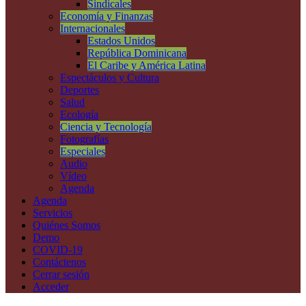
Sindicales
Economía y Finanzas
Internacionales
Estados Unidos
República Dominicana
El Caribe y América Latina
Espectáculos y Cultura
Deportes
Salud
Ecología
Ciencia y Tecnología
Fotografías
Especiales
Audio
Vídeo
Agenda
Agenda
Servicios
Quiénes Somos
Demo
COVID-19
Contáctenos
Cerrar sesión
Acceder