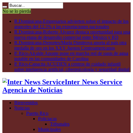
No se lo pierda
R.Dominicana-Empresarios advierten sobre el impacto de los
aranceles del 12.5% a las exportaciones nacionales
R.Dominicana-Roberto Álvarez destaca oportunidad para una
nueva etapa de desarrollo comercial entre México y RD
R.Dominicana-Deportes/María Dimitrova aporta al país otra
medalla de oro en los XXV Juegos Centroamericanos
P. Rico-Alcalde Aponte pone en marcha red de oasis de agua
potable en las comunidades de Carolina
P. Rico-Capacita ACUDEN a centros de cuidado infantil
sobre inteligencia artificial, ciberpsicología y seguridad digital
Inter News Service
Agencia de Noticias
Bienvenidos
Noticias
Puerto Rico
Policiacas
Tribunales
Municipales