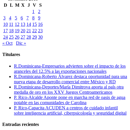
D
L
M
X
J
V
S
1
2
3
4
5
6
7
8
9
10
11
12
13
14
15
16
17
18
19
20
21
22
23
24
25
26
27
28
29
30
« Oct
Dic »
Titulares
R.Dominicana-Empresarios advierten sobre el impacto de los
aranceles del 12.5% a las exportaciones nacionales
R.Dominicana-Roberto Álvarez destaca oportunidad para una
nueva etapa de desarrollo comercial entre México y RD
R.Dominicana-Deportes/María Dimitrova aporta al país otra
medalla de oro en los XXV Juegos Centroamericanos
P. Rico-Alcalde Aponte pone en marcha red de oasis de agua
potable en las comunidades de Carolina
P. Rico-Capacita ACUDEN a centros de cuidado infantil
sobre inteligencia artificial, ciberpsicología y seguridad digital
Entradas recientes