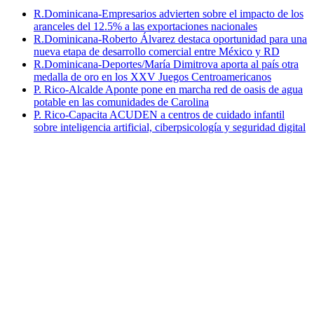
R.Dominicana-Empresarios advierten sobre el impacto de los
aranceles del 12.5% a las exportaciones nacionales
R.Dominicana-Roberto Álvarez destaca oportunidad para una
nueva etapa de desarrollo comercial entre México y RD
R.Dominicana-Deportes/María Dimitrova aporta al país otra
medalla de oro en los XXV Juegos Centroamericanos
P. Rico-Alcalde Aponte pone en marcha red de oasis de agua
potable en las comunidades de Carolina
P. Rico-Capacita ACUDEN a centros de cuidado infantil
sobre inteligencia artificial, ciberpsicología y seguridad digital