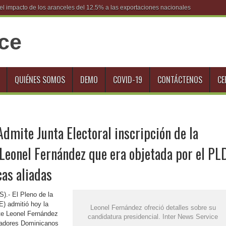
l impacto de los aranceles del 12.5% a las exportaciones nacionales
QUIÉNES SOMOS
DEMO
COVID-19
CONTÁCTENOS
CE
dmite Junta Electoral inscripción de la
Leonel Fernández que era objetada por el PL
cas aliadas
).- El Pleno de la
E) admitió hoy la
Leonel Fernández ofreció detalles sobre su
te Leonel Fernández
candidatura presidencial. Inter News Service
ajadores Dominicanos