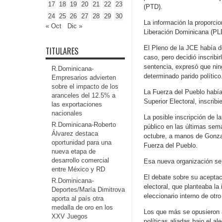
17
18
19
20
21
22
23
(PTD).
24
25
26
27
28
29
30
La información la proporcio
« Oct
Dic »
Liberación Dominicana (PLD)
El Pleno de la JCE había de
TITULARES
caso, pero decidió inscribi
sentencia, expresó que nin
R.Dominicana-
determinado parido político
Empresarios advierten
sobre el impacto de los
La Fuerza del Pueblo habí
aranceles del 12.5% a
Superior Electoral, inscrib
las exportaciones
nacionales
La posible inscripción de l
R.Dominicana-Roberto
público en las últimas sem
Álvarez destaca
octubre, a manos de Gonzal
oportunidad para una
Fuerza del Pueblo.
nueva etapa de
desarrollo comercial
Esa nueva organización se 
entre México y RD
El debate sobre su aceptaci
R.Dominicana-
electoral, que planteaba la
Deportes/María Dimitrova
eleccionario interno de otro 
aporta al país otra
medalla de oro en los
Los que más se opusieron a
XXV Juegos
políticas aliadas bajo el a