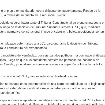
nó el propio exmandatario, otrora dirigente del gubernamental Partido de la
, a través de su cuenta en la red social Twitter.
cidido esperar hasta tanto el Tribunal Constitucional se pronunciara sobre el
rlo luego de la decisión del Tribunal Superior Electoral (TSE) que, mediante
guna normativa constitucional impide encabezar la boleta presidencial por un
.
a emplazado
e
ste martes a la JCE para que, ante la decisión del Tribunal
iera la candidatura del exmandatario.
a candidatura de Fernández, por seis partidos políticos, ha dominado el debat
anas, luego de que el expresidente perdiera las primarias del pasado 6 de
o Castillo, y decidiera conformar una nueva agrupación política llamada La
fusionó con el PTD y se procedió a cambiarle el nombre.
ón se basaba en la interpretación de una parte del articulado de la legislació
 imposibilidad de ser candidato luego de haber participado en un proceso
partido político.
 que no fuera aceptada la candidatura fueron los directivos del PLD y fuerza
legato de que el exjefe de Estado ya había sido precandidato cuando militaba 