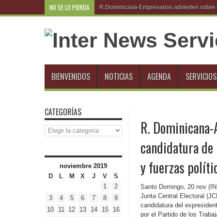
NO SE LO PIERDA
R.Dominicana-Empresarios advierten sobre e
BIENVENIDOS
NOTICIAS
AGENDA
SERVICIOS
CATEGORÍAS
R. Dominicana-A
Categorías
candidatura de 
y fuerzas políti
noviembre 2019
D
L
M
X
J
V
S
1
2
Santo Domingo, 20 nov (INS
Junta Central Electoral (JC
3
4
5
6
7
8
9
candidatura del expresiden
10
11
12
13
14
15
16
por el Partido de los Trab