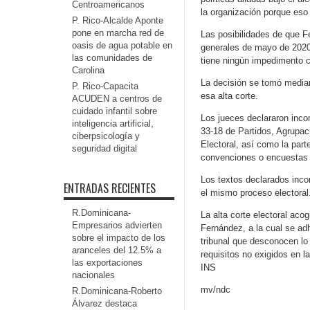
Centroamericanos
la organización porque eso
P. Rico-Alcalde Aponte
pone en marcha red de
Las posibilidades de que F
oasis de agua potable en
generales de mayo de 2020 
las comunidades de
tiene ningún impedimento co
Carolina
La decisión se tomó media
P. Rico-Capacita
esa alta corte.
ACUDEN a centros de
cuidado infantil sobre
Los jueces declararon incon
inteligencia artificial,
33-18 de Partidos, Agrupac
ciberpsicología y
Electoral, así como la part
seguridad digital
convenciones o encuestas d
Los textos declarados incon
ENTRADAS RECIENTES
el mismo proceso electoral
R.Dominicana-
La alta corte electoral acog
Empresarios advierten
Fernández, a la cual se adh
sobre el impacto de los
tribunal que desconocen lo 
aranceles del 12.5% a
requisitos no exigidos en 
las exportaciones
INS
nacionales
mv/ndc
R.Dominicana-Roberto
Álvarez destaca