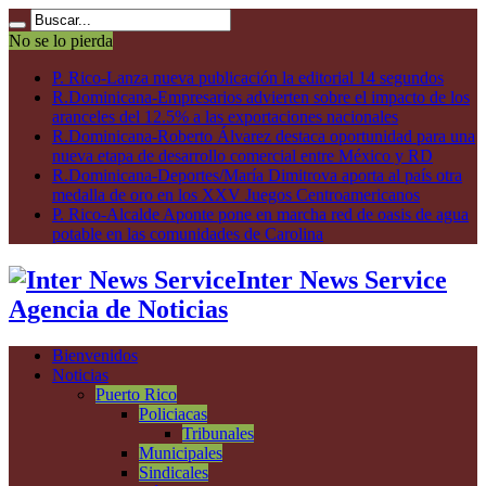
No se lo pierda
P. Rico-Lanza nueva publicación la editorial 14 segundos
R.Dominicana-Empresarios advierten sobre el impacto de los
aranceles del 12.5% a las exportaciones nacionales
R.Dominicana-Roberto Álvarez destaca oportunidad para una
nueva etapa de desarrollo comercial entre México y RD
R.Dominicana-Deportes/María Dimitrova aporta al país otra
medalla de oro en los XXV Juegos Centroamericanos
P. Rico-Alcalde Aponte pone en marcha red de oasis de agua
potable en las comunidades de Carolina
Inter News Service
Agencia de Noticias
Bienvenidos
Noticias
Puerto Rico
Policiacas
Tribunales
Municipales
Sindicales