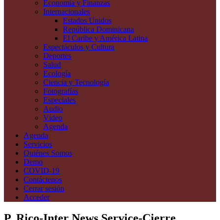
Economía y Finanzas
Internacionales
Estados Unidos
República Dominicana
El Caribe y América Latina
Espectáculos y Cultura
Deportes
Salud
Ecología
Ciencia y Tecnología
Fotografías
Especiales
Audio
Vídeo
Agenda
Agenda
Servicios
Quiénes Somos
Demo
COVID-19
Contáctenos
Cerrar sesión
Acceder
P. Rico-Inter News Service-Cierre