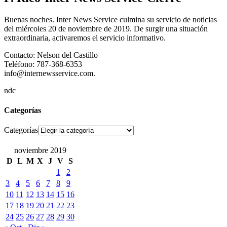
Buenas noches. Inter News Service culmina su servicio de noticias
del miércoles 20 de noviembre de 2019. De surgir una situación
extraordinaria, activaremos el servicio informativo.
Contacto: Nelson del Castillo
Teléfono: 787-368-6353
info@internewsservice.com.
ndc
Categorías
Categorías
noviembre 2019
D
L
M
X
J
V
S
1
2
3
4
5
6
7
8
9
10
11
12
13
14
15
16
17
18
19
20
21
22
23
24
25
26
27
28
29
30