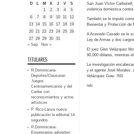
D
L
M
X
J
V
S
San Juan Víctor Carbonell,
violencia doméstica contra
1
2
3
4
5
6
7
8
9
10
11
12
También se le imputó comet
13
14
15
16
17
18
19
Bienestar y Protección de
20
21
22
23
24
25
26
A Acevedo Casado se le some
27
28
29
30
31
Ley de Armas y dos cargos 
« Sep
Nov »
El juez Glen Velázquez Mor
90,000 dólares, mientras el
TITULARES
La investigación encabezad
R.Dominicana-
y el agente José Morales, d
Deportes/Clausuran
Velázquez Grau. INS
Juegos
ndc
Centroamericanos y del
Caribe con
reconocimientos y actos
artísticos
P. Rico-Lanza nueva
publicación la editorial 14
segundos
R.Dominicana-
Empresarios advierten