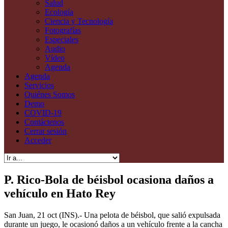
Ecología
Ciencia y Tecnología
Fotografías
Especiales
Audio
Vídeo
Agenda
Agenda
Servicios
Quiénes Somos
Demo
COVID-19
Contáctenos
Cerrar sesión
Acceder
P. Rico-Bola de béisbol ocasiona daños a
vehículo en Hato Rey
San Juan, 21 oct (INS).- Una pelota de béisbol, que salió expulsada
durante un juego, le ocasionó daños a un vehículo frente a la cancha
bajo techo del residencial Juan C. Cordero Dávila, en Hato Rey, en