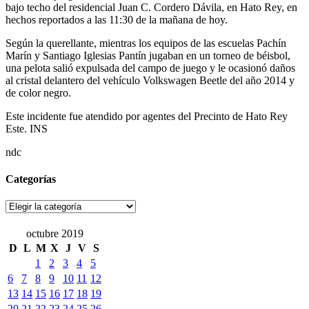
hechos reportados a las 11:30 de la mañana de hoy.
Según la querellante, mientras los equipos de las escuelas Pachín
Marín y Santiago Iglesias Pantín jugaban en un torneo de béisbol,
una pelota salió expulsada del campo de juego y le ocasionó daños
al cristal delantero del vehículo Volkswagen Beetle del año 2014 y
de color negro.
Este incidente fue atendido por agentes del Precinto de Hato Rey
Este. INS
ndc
Categorías
Categorías
octubre 2019
D
L
M
X
J
V
S
1
2
3
4
5
6
7
8
9
10
11
12
13
14
15
16
17
18
19
20
21
22
23
24
25
26