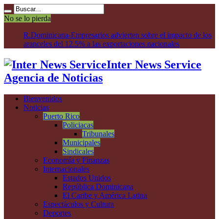
No se lo pierda
R.
Inter News Service
Agencia de Noticias
Bienvenidos
Noticias
Puerto Rico
Policiacas
Tribunales
Municipales
Sindicales
Economía y Finanzas
Internacionales
Estados Unidos
República Dominicana
El Caribe y América Latina
Espectáculos y Cultura
Deportes
Salud