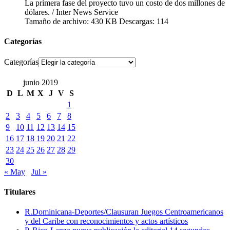
La primera fase del proyecto tuvo un costo de dos millones de
dólares. / Inter News Service
Tamaño de archivo:
430 KB
Descargas:
114
Categorías
Categorías
junio 2019
D
L
M
X
J
V
S
1
2
3
4
5
6
7
8
9
10
11
12
13
14
15
16
17
18
19
20
21
22
23
24
25
26
27
28
29
30
« May
Jul »
Titulares
R.Dominicana-Deportes/Clausuran Juegos Centroamericanos
y del Caribe con reconocimientos y actos artísticos