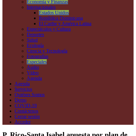
Economía y Finanzas
Internacionales
Estados Unidos
República Dominicana
El Caribe y América Latina
Espectáculos y Cultura
Deportes
Salud
Ecología
Ciencia y Tecnología
Fotografías
Especiales
Audio
Vídeo
Agenda
Agenda
Servicios
Quiénes Somos
Demo
COVID-19
Contáctenos
Cerrar sesión
Acceder
P. Rico-Santa Isabel apuesta por plan de