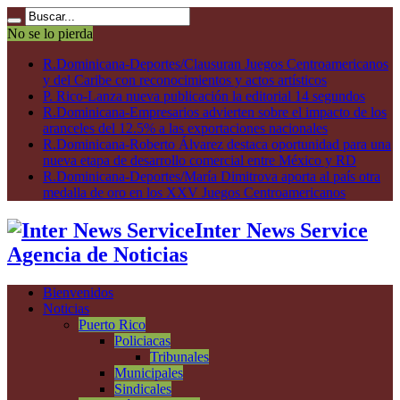
No se lo pierda
R.Dominicana-Deportes/Clausuran Juegos Centroamericanos
y del Caribe con reconocimientos y actos artísticos
P. Rico-Lanza nueva publicación la editorial 14 segundos
R.Dominicana-Empresarios advierten sobre el impacto de los
aranceles del 12.5% a las exportaciones nacionales
R.Dominicana-Roberto Álvarez destaca oportunidad para una
nueva etapa de desarrollo comercial entre México y RD
R.Dominicana-Deportes/María Dimitrova aporta al país otra
medalla de oro en los XXV Juegos Centroamericanos
Inter News Service
Agencia de Noticias
Bienvenidos
Noticias
Puerto Rico
Policiacas
Tribunales
Municipales
Sindicales