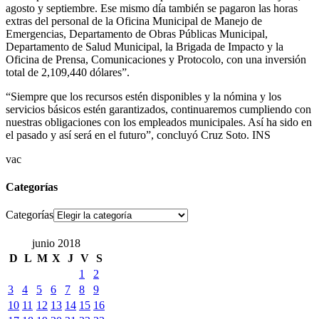
agosto y septiembre. Ese mismo día también se pagaron las horas
extras del personal de la Oficina Municipal de Manejo de
Emergencias, Departamento de Obras Públicas Municipal,
Departamento de Salud Municipal, la Brigada de Impacto y la
Oficina de Prensa, Comunicaciones y Protocolo, con una inversión
total de 2,109,440 dólares”.
“Siempre que los recursos estén disponibles y la nómina y los
servicios básicos estén garantizados, continuaremos cumpliendo con
nuestras obligaciones con los empleados municipales. Así ha sido en
el pasado y así será en el futuro”, concluyó Cruz Soto. INS
vac
Categorías
Categorías
junio 2018
D
L
M
X
J
V
S
1
2
3
4
5
6
7
8
9
10
11
12
13
14
15
16