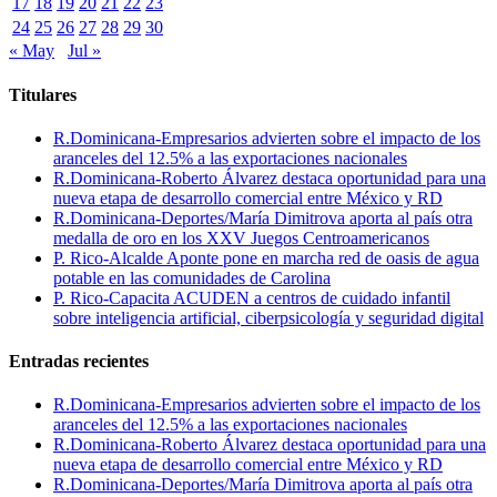
17
18
19
20
21
22
23
24
25
26
27
28
29
30
« May
Jul »
Titulares
R.Dominicana-Empresarios advierten sobre el impacto de los
aranceles del 12.5% a las exportaciones nacionales
R.Dominicana-Roberto Álvarez destaca oportunidad para una
nueva etapa de desarrollo comercial entre México y RD
R.Dominicana-Deportes/María Dimitrova aporta al país otra
medalla de oro en los XXV Juegos Centroamericanos
P. Rico-Alcalde Aponte pone en marcha red de oasis de agua
potable en las comunidades de Carolina
P. Rico-Capacita ACUDEN a centros de cuidado infantil
sobre inteligencia artificial, ciberpsicología y seguridad digital
Entradas recientes
R.Dominicana-Empresarios advierten sobre el impacto de los
aranceles del 12.5% a las exportaciones nacionales
R.Dominicana-Roberto Álvarez destaca oportunidad para una
nueva etapa de desarrollo comercial entre México y RD
R.Dominicana-Deportes/María Dimitrova aporta al país otra