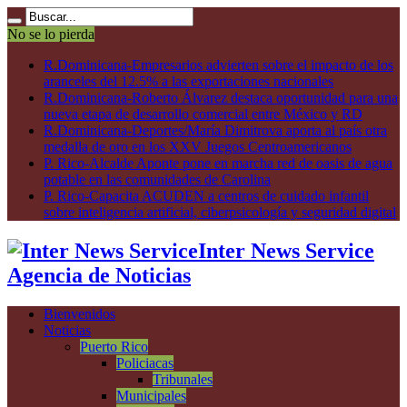
No se lo pierda
R.Dominicana-Empresarios advierten sobre el impacto de los
aranceles del 12.5% a las exportaciones nacionales
R.Dominicana-Roberto Álvarez destaca oportunidad para una
nueva etapa de desarrollo comercial entre México y RD
R.Dominicana-Deportes/María Dimitrova aporta al país otra
medalla de oro en los XXV Juegos Centroamericanos
P. Rico-Alcalde Aponte pone en marcha red de oasis de agua
potable en las comunidades de Carolina
P. Rico-Capacita ACUDEN a centros de cuidado infantil
sobre inteligencia artificial, ciberpsicología y seguridad digital
Inter News Service
Agencia de Noticias
Bienvenidos
Noticias
Puerto Rico
Policiacas
Tribunales
Municipales