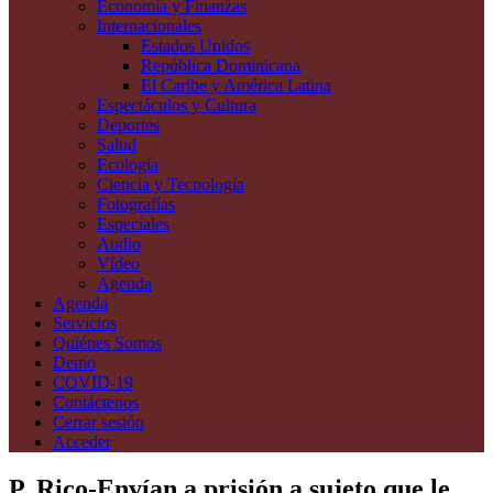
Economía y Finanzas
Internacionales
Estados Unidos
República Dominicana
El Caribe y América Latina
Espectáculos y Cultura
Deportes
Salud
Ecología
Ciencia y Tecnología
Fotografías
Especiales
Audio
Vídeo
Agenda
Agenda
Servicios
Quiénes Somos
Demo
COVID-19
Contáctenos
Cerrar sesión
Acceder
P. Rico-Envían a prisión a sujeto que le