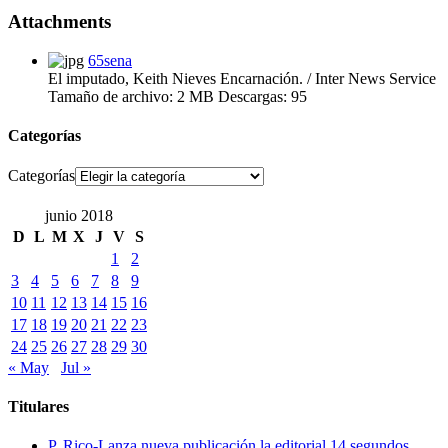
Attachments
65sena
El imputado, Keith Nieves Encarnación. / Inter News Service
Tamaño de archivo:
2 MB
Descargas:
95
Categorías
Categorías
junio 2018
D
L
M
X
J
V
S
1
2
3
4
5
6
7
8
9
10
11
12
13
14
15
16
17
18
19
20
21
22
23
24
25
26
27
28
29
30
« May
Jul »
Titulares
P. Rico-Lanza nueva publicación la editorial 14 segundos