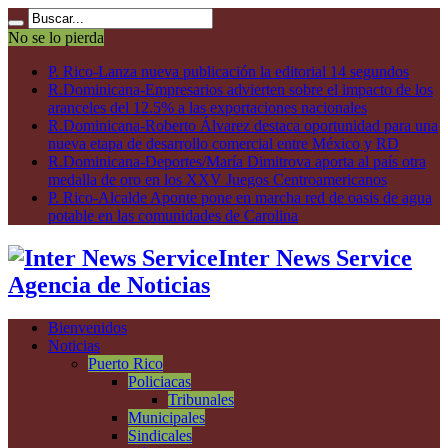
No se lo pierda
P. Rico-Lanza nueva publicación la editorial 14 segundos
R.Dominicana-Empresarios advierten sobre el impacto de los
aranceles del 12.5% a las exportaciones nacionales
R.Dominicana-Roberto Álvarez destaca oportunidad para una
nueva etapa de desarrollo comercial entre México y RD
R.Dominicana-Deportes/María Dimitrova aporta al país otra
medalla de oro en los XXV Juegos Centroamericanos
P. Rico-Alcalde Aponte pone en marcha red de oasis de agua
potable en las comunidades de Carolina
Inter News Service
Agencia de Noticias
Bienvenidos
Noticias
Puerto Rico
Policiacas
Tribunales
Municipales
Sindicales