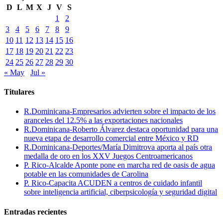
D
L
M
X
J
V
S
1
2
3
4
5
6
7
8
9
10
11
12
13
14
15
16
17
18
19
20
21
22
23
24
25
26
27
28
29
30
« May
Jul »
Titulares
R.Dominicana-Empresarios advierten sobre el impacto de los
aranceles del 12.5% a las exportaciones nacionales
R.Dominicana-Roberto Álvarez destaca oportunidad para una
nueva etapa de desarrollo comercial entre México y RD
R.Dominicana-Deportes/María Dimitrova aporta al país otra
medalla de oro en los XXV Juegos Centroamericanos
P. Rico-Alcalde Aponte pone en marcha red de oasis de agua
potable en las comunidades de Carolina
P. Rico-Capacita ACUDEN a centros de cuidado infantil
sobre inteligencia artificial, ciberpsicología y seguridad digital
Entradas recientes