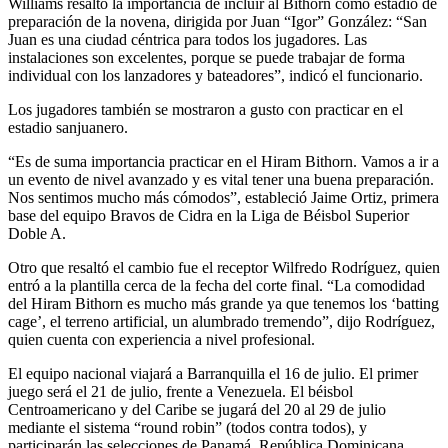
Williams resaltó la importancia de incluir al Bithorn como estadio de
preparación de la novena, dirigida por Juan “Igor” González: “San
Juan es una ciudad céntrica para todos los jugadores. Las
instalaciones son excelentes, porque se puede trabajar de forma
individual con los lanzadores y bateadores”, indicó el funcionario.
Los jugadores también se mostraron a gusto con practicar en el
estadio sanjuanero.
“Es de suma importancia practicar en el Hiram Bithorn. Vamos a ir a
un evento de nivel avanzado y es vital tener una buena preparación.
Nos sentimos mucho más cómodos”, estableció Jaime Ortiz, primera
base del equipo Bravos de Cidra en la Liga de Béisbol Superior
Doble A.
Otro que resaltó el cambio fue el receptor Wilfredo Rodríguez, quien
entró a la plantilla cerca de la fecha del corte final. “La comodidad
del Hiram Bithorn es mucho más grande ya que tenemos los ‘batting
cage’, el terreno artificial, un alumbrado tremendo”, dijo Rodríguez,
quien cuenta con experiencia a nivel profesional.
El equipo nacional viajará a Barranquilla el 16 de julio. El primer
juego será el 21 de julio, frente a Venezuela. El béisbol
Centroamericano y del Caribe se jugará del 20 al 29 de julio
mediante el sistema “round robin” (todos contra todos), y
participarán las selecciones de Panamá, República Dominicana,