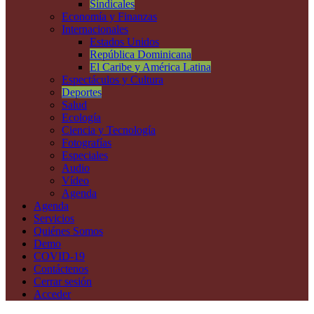
Sindicales
Economía y Finanzas
Internacionales
Estados Unidos
República Dominicana
El Caribe y América Latina
Espectáculos y Cultura
Deportes
Salud
Ecología
Ciencia y Tecnología
Fotografías
Especiales
Audio
Vídeo
Agenda
Agenda
Servicios
Quiénes Somos
Demo
COVID-19
Contáctenos
Cerrar sesión
Acceder