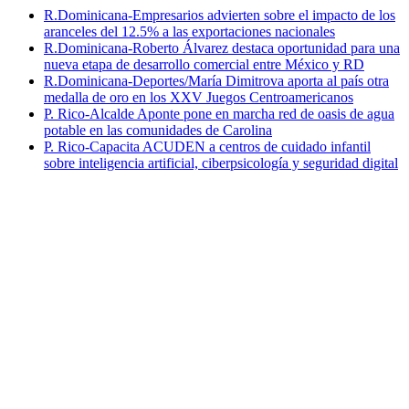
R.Dominicana-Empresarios advierten sobre el impacto de los
aranceles del 12.5% a las exportaciones nacionales
R.Dominicana-Roberto Álvarez destaca oportunidad para una
nueva etapa de desarrollo comercial entre México y RD
R.Dominicana-Deportes/María Dimitrova aporta al país otra
medalla de oro en los XXV Juegos Centroamericanos
P. Rico-Alcalde Aponte pone en marcha red de oasis de agua
potable en las comunidades de Carolina
P. Rico-Capacita ACUDEN a centros de cuidado infantil
sobre inteligencia artificial, ciberpsicología y seguridad digital