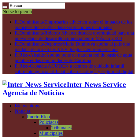
No se lo pierda
R.Dominicana-Empresarios advierten sobre el impacto de los
aranceles del 12.5% a las exportaciones nacionales
R.Dominicana-Roberto Álvarez destaca oportunidad para una
nueva etapa de desarrollo comercial entre México y RD
R.Dominicana-Deportes/María Dimitrova aporta al país otra
medalla de oro en los XXV Juegos Centroamericanos
P. Rico-Alcalde Aponte pone en marcha red de oasis de agua
potable en las comunidades de Carolina
P. Rico-Capacita ACUDEN a centros de cuidado infantil
sobre inteligencia artificial, ciberpsicología y seguridad digital
Inter News Service
Agencia de Noticias
Bienvenidos
Noticias
Puerto Rico
Policiacas
Tribunales
Municipales