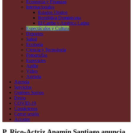
Economía y Finanzas
Internacionales
Estados Unidos
República Dominicana
El Caribe y América Latina
Espectáculos y Cultura
Deportes
Salud
Ecología
Ciencia y Tecnología
Fotografías
Especiales
Audio
Vídeo
Agenda
Agenda
Servicios
Quiénes Somos
Demo
COVID-19
Contáctenos
Cerrar sesión
Acceder
P. Rico-Actriz Anamín Santiago anuncia