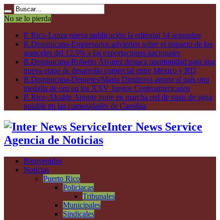
No se lo pierda
P. Rico-Lanza nueva publicación la editorial 14 segundos
R.Dominicana-Empresarios advierten sobre el impacto de los
aranceles del 12.5% a las exportaciones nacionales
R.Dominicana-Roberto Álvarez destaca oportunidad para una
nueva etapa de desarrollo comercial entre México y RD
R.Dominicana-Deportes/María Dimitrova aporta al país otra
medalla de oro en los XXV Juegos Centroamericanos
P. Rico-Alcalde Aponte pone en marcha red de oasis de agua
potable en las comunidades de Carolina
Inter News Service
Agencia de Noticias
Bienvenidos
Noticias
Puerto Rico
Policiacas
Tribunales
Municipales
Sindicales