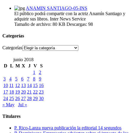
ANAMIN SANTIAGO-05-INS
El público podrá compartir con la actriz Anamín Santiago y
adquirir sus libros. Inter News Service
Tamaño de archivo:
80 KB
Descargas:
98
Categorías
Categorías
junio 2018
D
L
M
X
J
V
S
1
2
3
4
5
6
7
8
9
10
11
12
13
14
15
16
17
18
19
20
21
22
23
24
25
26
27
28
29
30
« May
Jul »
Titulares
P. Rico-Lanza nueva publicación la editorial 14 segundos