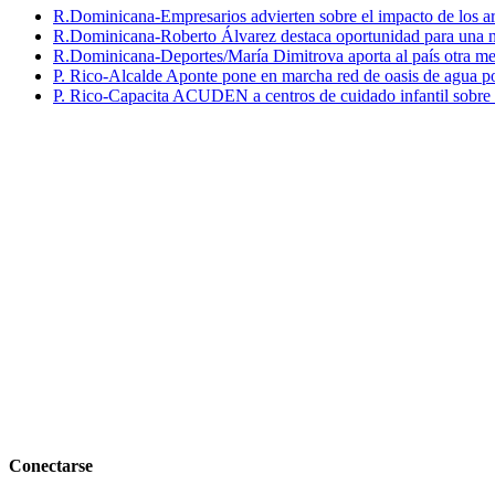
R.Dominicana-Empresarios advierten sobre el impacto de los ar
R.Dominicana-Roberto Álvarez destaca oportunidad para una n
R.Dominicana-Deportes/María Dimitrova aporta al país otra m
P. Rico-Alcalde Aponte pone en marcha red de oasis de agua p
P. Rico-Capacita ACUDEN a centros de cuidado infantil sobre inte
Conectarse