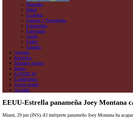
Deportes
Salud
Ecología
Ciencia y Tecnología
Fotografías
Especiales
Audio
Vídeo
Agenda
Agenda
Servicios
Quiénes Somos
Demo
COVID-19
Contáctenos
Cerrar sesión
Acceder
EEUU-Estrella panameña Joey Montana caus
Miami, 29 jun (INS).-El intérprete panameño Joey Montana ha acapar