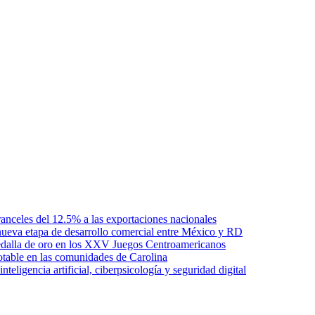
anceles del 12.5% a las exportaciones nacionales
ueva etapa de desarrollo comercial entre México y RD
edalla de oro en los XXV Juegos Centroamericanos
otable en las comunidades de Carolina
ligencia artificial, ciberpsicología y seguridad digital