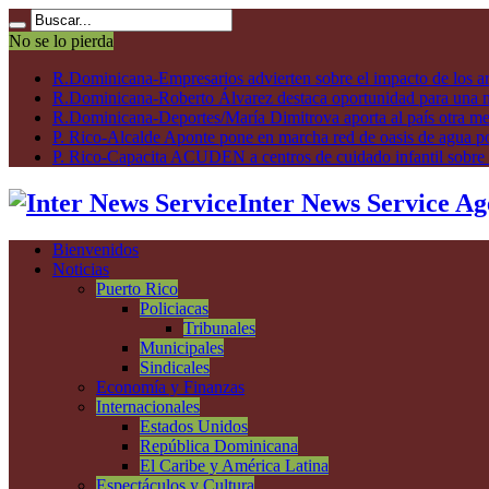
No se lo pierda
R.Dominicana-Empresarios advierten sobre el impacto de los ar
R.Dominicana-Roberto Álvarez destaca oportunidad para una n
R.Dominicana-Deportes/María Dimitrova aporta al país otra m
P. Rico-Alcalde Aponte pone en marcha red de oasis de agua p
P. Rico-Capacita ACUDEN a centros de cuidado infantil sobre inte
Inter News Service Ag
Bienvenidos
Noticias
Puerto Rico
Policiacas
Tribunales
Municipales
Sindicales
Economía y Finanzas
Internacionales
Estados Unidos
República Dominicana
El Caribe y América Latina
Espectáculos y Cultura