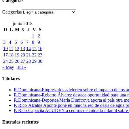
Categorías
Categorías
junio 2018
D
L
M
X
J
V
S
1
2
3
4
5
6
7
8
9
10
11
12
13
14
15
16
17
18
19
20
21
22
23
24
25
26
27
28
29
30
« May
Jul »
Titulares
R.Dominicana-Empresarios advierten sobre el impacto de los ar
R.Dominicana-Roberto Álvarez destaca oportunidad para una n
R.Dominicana-Deportes/María Dimitrova aporta al país otra m
P. Rico-Alcalde Aponte pone en marcha red de oasis de agua p
P. Rico-Capacita ACUDEN a centros de cuidado infantil sobre inte
Entradas recientes