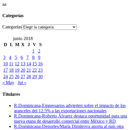
aa
Categorías
Categorías
junio 2018
D
L
M
X
J
V
S
1
2
3
4
5
6
7
8
9
10
11
12
13
14
15
16
17
18
19
20
21
22
23
24
25
26
27
28
29
30
« May
Jul »
Titulares
R.Dominicana-Empresarios advierten sobre el impacto de los
aranceles del 12.5% a las exportaciones nacionales
R.Dominicana-Roberto Álvarez destaca oportunidad para una
nueva etapa de desarrollo comercial entre México y RD
R.Dominicana-Deportes/María Dimitrova aporta al país otra