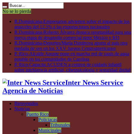
No se lo pierda
R.Dominicana-Empresarios advierten sobre el impacto de los
aranceles del 12.5% a las exportaciones nacionales
R.Dominicana-Roberto Álvarez destaca oportunidad para una
nueva etapa de desarrollo comercial entre México y RD
R.Dominicana-Deportes/María Dimitrova aporta al país otra
medalla de oro en los XXV Juegos Centroamericanos
P. Rico-Alcalde Aponte pone en marcha red de oasis de agua
potable en las comunidades de Carolina
P. Rico-Capacita ACUDEN a centros de cuidado infantil
sobre inteligencia artificial, ciberpsicología y seguridad digital
Inter News Service
Agencia de Noticias
Bienvenidos
Noticias
Puerto Rico
Policiacas
Tribunales
Municipales