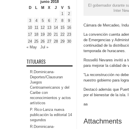
junio 2018
El gobernador durante s
D
L
M
X
J
V
S
Inter Ne
1
2
3
4
5
6
7
8
9
Cámara de Mercadeo, Indust
10
11
12
13
14
15
16
17
18
19
20
21
22
23
La convención cuenta ademá
de Emergencias y Administr
24
25
26
27
28
29
30
continuidad de la distribuc
« May
Jul »
temporada de huracanes.
Rosselló Nevares invitó a 
TITULARES
para mejorar la calidad de 
R.Dominicana-
“La reconstrucción no debe 
Deportes/Clausuran
nuestro gobierno para logra
Juegos
Centroamericanos y del
Destacó además que Puerto 
Caribe con
por el bienestar de la isla.
reconocimientos y actos
artísticos
aa
P. Rico-Lanza nueva
publicación la editorial 14
Attachments
segundos
R.Dominicana-