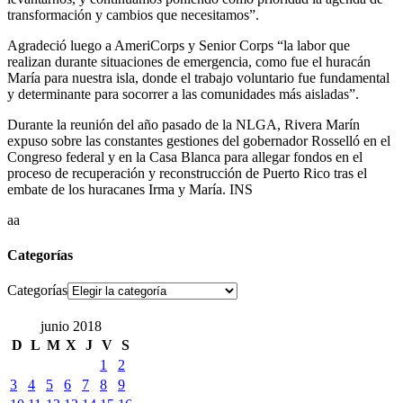
transformación y cambios que necesitamos”.
Agradeció luego a AmeriCorps y Senior Corps “la labor que
realizan durante situaciones de emergencia, como fue el huracán
María para nuestra isla, donde el trabajo voluntario fue fundamental
y determinante para socorrer a las comunidades más aisladas”.
Durante la reunión del año pasado de la NLGA, Rivera Marín
expuso sobre las constantes gestiones del gobernador Rosselló en el
Congreso federal y en la Casa Blanca para allegar fondos en el
proceso de recuperación y reconstrucción de Puerto Rico tras el
embate de los huracanes Irma y María. INS
aa
Categorías
Categorías
junio 2018
D
L
M
X
J
V
S
1
2
3
4
5
6
7
8
9