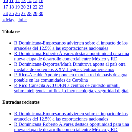
10
11
12
13
14
15
16
17
18
19
20
21
22
23
24
25
26
27
28
29
30
« May
Jul »
Titulares
R.Dominicana-Empresarios advierten sobre el impacto de los
aranceles del 12.5% a las exportaciones nacionales
R.Dominicana-Roberto Álvarez destaca oportunidad para una
nueva etapa de desarrollo comercial entre México y RD
R.Dominicana-Deportes/María Dimitrova aporta al país otra
medalla de oro en los XXV Juegos Centroamericanos
P. Rico-Alcalde Aponte pone en marcha red de oasis de agua
potable en las comunidades de Carolina
P. Rico-Capacita ACUDEN a centros de cuidado infantil
sobre inteligencia artificial, ciberpsicología y seguridad digital
Entradas recientes
R.Dominicana-Empresarios advierten sobre el impacto de los
aranceles del 12.5% a las exportaciones nacionales
R.Dominicana-Roberto Álvarez destaca oportunidad para una
nueva etapa de desarrollo comercial entre México y RD