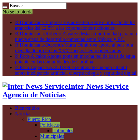
No se lo pierda
R.Dominicana-Empresarios advierten sobre el impacto de los
aranceles del 12.5% a las exportaciones nacionales
R.Dominicana-Roberto Álvarez destaca oportunidad para una
nueva etapa de desarrollo comercial entre México y RD
R.Dominicana-Deportes/María Dimitrova aporta al país otra
medalla de oro en los XXV Juegos Centroamericanos
P. Rico-Alcalde Aponte pone en marcha red de oasis de agua
potable en las comunidades de Carolina
P. Rico-Capacita ACUDEN a centros de cuidado infantil
sobre inteligencia artificial, ciberpsicología y seguridad digital
Inter News Service
Agencia de Noticias
Bienvenidos
Noticias
Puerto Rico
Policiacas
Tribunales
Municipales