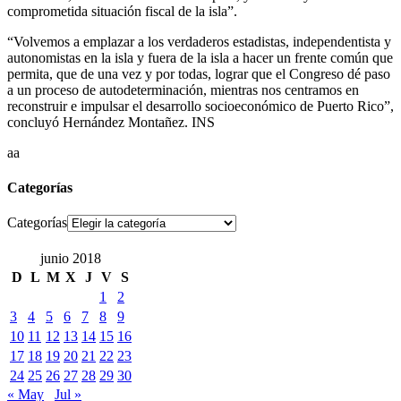
comprometida situación fiscal de la isla”.
“Volvemos a emplazar a los verdaderos estadistas, independentista y
autonomistas en la isla y fuera de la isla a hacer un frente común que
permita, que de una vez y por todas, lograr que el Congreso dé paso
a un proceso de autodeterminación, mientras nos centramos en
reconstruir e impulsar el desarrollo socioeconómico de Puerto Rico”,
concluyó Hernández Montañez. INS
aa
Categorías
Categorías
junio 2018
D
L
M
X
J
V
S
1
2
3
4
5
6
7
8
9
10
11
12
13
14
15
16
17
18
19
20
21
22
23
24
25
26
27
28
29
30
« May
Jul »