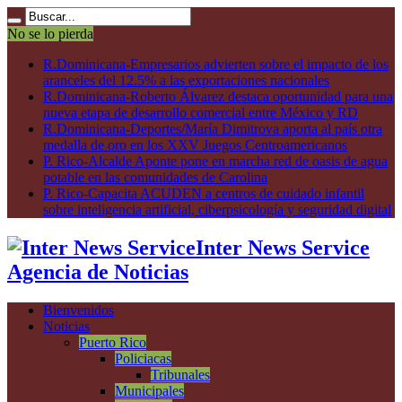
No se lo pierda
R.Dominicana-Empresarios advierten sobre el impacto de los
aranceles del 12.5% a las exportaciones nacionales
R.Dominicana-Roberto Álvarez destaca oportunidad para una
nueva etapa de desarrollo comercial entre México y RD
R.Dominicana-Deportes/María Dimitrova aporta al país otra
medalla de oro en los XXV Juegos Centroamericanos
P. Rico-Alcalde Aponte pone en marcha red de oasis de agua
potable en las comunidades de Carolina
P. Rico-Capacita ACUDEN a centros de cuidado infantil
sobre inteligencia artificial, ciberpsicología y seguridad digital
Inter News Service
Agencia de Noticias
Bienvenidos
Noticias
Puerto Rico
Policiacas
Tribunales
Municipales