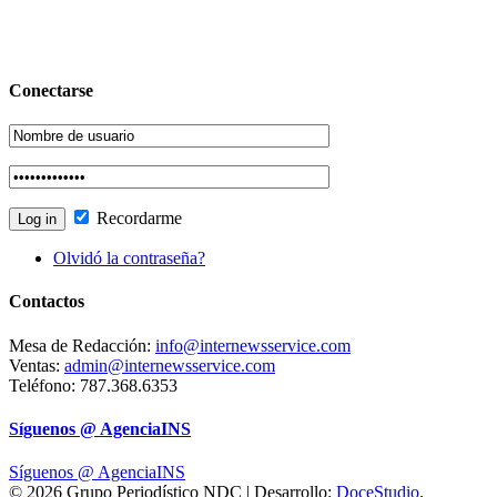
Conectarse
Recordarme
Olvidó la contraseña?
Contactos
Mesa de Redacción:
info@internewsservice.com
Ventas:
admin@internewsservice.com
Teléfono: 787.368.6353
Síguenos @ AgenciaINS
Síguenos @ AgenciaINS
© 2026 Grupo Periodístico NDC | Desarrollo:
DoceStudio
.