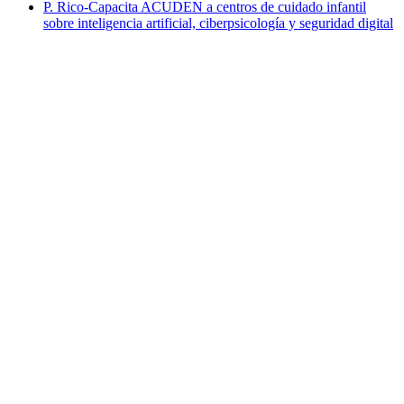
P. Rico-Capacita ACUDEN a centros de cuidado infantil
sobre inteligencia artificial, ciberpsicología y seguridad digital