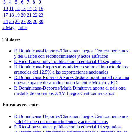
3
4
5
6
7
8
9
10
11
12
13
14
15
16
17
18
19
20
21
22
23
24
25
26
27
28
29
30
« May
Jul »
Titulares
R.Dominicana-Deportes/Clausuran Juegos Centroamericanos
y del Caribe con reconocimientos y actos artísticos
P. Rico-Lanza nueva publicación la editorial 14 segundos
R.Dominicana-Empresarios advierten sobre el impacto de los
aranceles del 12.5% a las exportaciones nacionales
R.Dominicana-Roberto Álvarez destaca oportunidad para una
nueva etapa de desarrollo comercial entre México y RD
R.Dominicana-Deportes/María Dimitrova aporta al país otra
medalla de oro en los XXV Juegos Centroamericanos
Entradas recientes
R.Dominicana-Deportes/Clausuran Juegos Centroamericanos
y del Caribe con reconocimientos y actos artísticos
P. Rico-Lanza nueva publicación la editorial 14 segundos