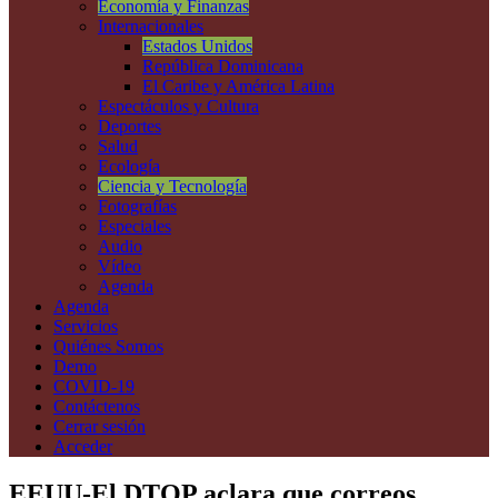
Economía y Finanzas
Internacionales
Estados Unidos
República Dominicana
El Caribe y América Latina
Espectáculos y Cultura
Deportes
Salud
Ecología
Ciencia y Tecnología
Fotografías
Especiales
Audio
Vídeo
Agenda
Agenda
Servicios
Quiénes Somos
Demo
COVID-19
Contáctenos
Cerrar sesión
Acceder
EEUU-El DTOP aclara que correos