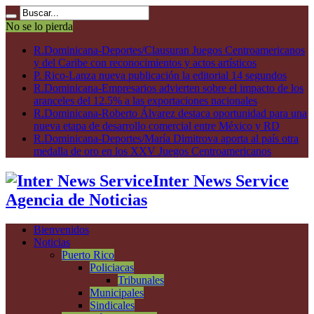
No se lo pierda
R.Dominicana-Deportes/Clausuran Juegos Centroamericanos
y del Caribe con reconocimientos y actos artísticos
P. Rico-Lanza nueva publicación la editorial 14 segundos
R.Dominicana-Empresarios advierten sobre el impacto de los
aranceles del 12.5% a las exportaciones nacionales
R.Dominicana-Roberto Álvarez destaca oportunidad para una
nueva etapa de desarrollo comercial entre México y RD
R.Dominicana-Deportes/María Dimitrova aporta al país otra
medalla de oro en los XXV Juegos Centroamericanos
Inter News Service
Agencia de Noticias
Bienvenidos
Noticias
Puerto Rico
Policiacas
Tribunales
Municipales
Sindicales