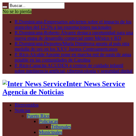
No se lo pierda
R.Dominicana-Empresarios advierten sobre el impacto de los
aranceles del 12.5% a las exportaciones nacionales
R.Dominicana-Roberto Álvarez destaca oportunidad para una
nueva etapa de desarrollo comercial entre México y RD
R.Dominicana-Deportes/María Dimitrova aporta al país otra
medalla de oro en los XXV Juegos Centroamericanos
P. Rico-Alcalde Aponte pone en marcha red de oasis de agua
potable en las comunidades de Carolina
P. Rico-Capacita ACUDEN a centros de cuidado infantil
sobre inteligencia artificial, ciberpsicología y seguridad digital
Inter News Service
Agencia de Noticias
Bienvenidos
Noticias
Puerto Rico
Policiacas
Tribunales
Municipales