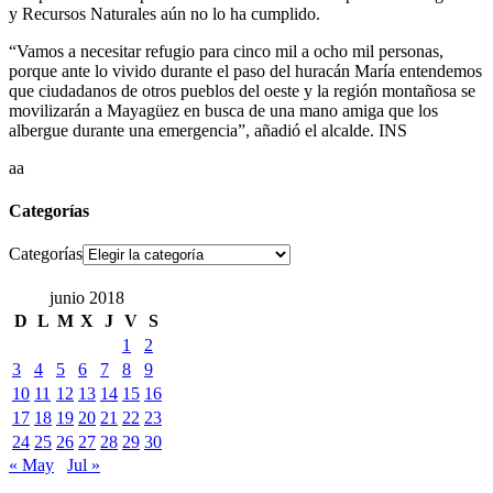
y Recursos Naturales aún no lo ha cumplido.
“Vamos a necesitar refugio para cinco mil a ocho mil personas,
porque ante lo vivido durante el paso del huracán María entendemos
que ciudadanos de otros pueblos del oeste y la región montañosa se
movilizarán a Mayagüez en busca de una mano amiga que los
albergue durante una emergencia”, añadió el alcalde. INS
aa
Categorías
Categorías
junio 2018
D
L
M
X
J
V
S
1
2
3
4
5
6
7
8
9
10
11
12
13
14
15
16
17
18
19
20
21
22
23
24
25
26
27
28
29
30
« May
Jul »