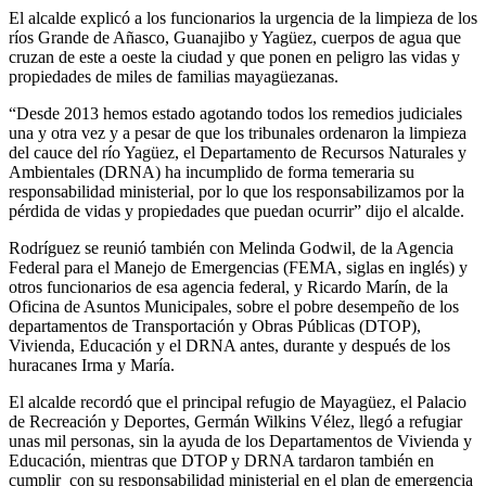
El alcalde explicó a los funcionarios la urgencia de la limpieza de los
ríos Grande de Añasco, Guanajibo y Yagüez, cuerpos de agua que
cruzan de este a oeste la ciudad y que ponen en peligro las vidas y
propiedades de miles de familias mayagüezanas.
“Desde 2013 hemos estado agotando todos los remedios judiciales
una y otra vez y a pesar de que los tribunales ordenaron la limpieza
del cauce del río Yagüez, el Departamento de Recursos Naturales y
Ambientales (DRNA) ha incumplido de forma temeraria su
responsabilidad ministerial, por lo que los responsabilizamos por la
pérdida de vidas y propiedades que puedan ocurrir” dijo el alcalde.
Rodríguez se reunió también con Melinda Godwil, de la Agencia
Federal para el Manejo de Emergencias (FEMA, siglas en inglés) y
otros funcionarios de esa agencia federal, y Ricardo Marín, de la
Oficina de Asuntos Municipales, sobre el pobre desempeño de los
departamentos de Transportación y Obras Públicas (DTOP),
Vivienda, Educación y el DRNA antes, durante y después de los
huracanes Irma y María.
El alcalde recordó que el principal refugio de Mayagüez, el Palacio
de Recreación y Deportes, Germán Wilkins Vélez, llegó a refugiar
unas mil personas, sin la ayuda de los Departamentos de Vivienda y
Educación, mientras que DTOP y DRNA tardaron también en
cumplir con su responsabilidad ministerial en el plan de emergencia